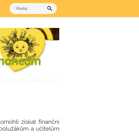
search
mohli získat finanční
 spolužákům a učitelům