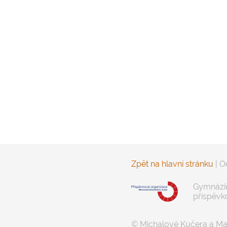
Zpět na hlavní stránku
|
O
Gymnáziu
příspěvk
© Michalové Kučera a Ma