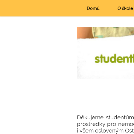
Domů
O škole
Děkujeme studentům t
prostředky pro nemocn
i všem osloveným Ostr