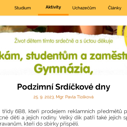
Aktivity
Studium
Uchazečům
Články
Podzimní Srdíčkové dny
25. 9. 2023, Mgr. Pavla Tlolková
řídy 6B8, kteří prodejem reklamních předmětů po
é děti a jejich rodiny. Velký dík patří také jejich
avanům, kteří do sbírky přispěli.