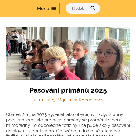
search
menu
Menu
Pasování primánů 2025
2. 10. 2025, Mgr. Erika Kopečková
Čtvrtek 2. října 2025 vypadal jako obyčejný, i když slunný
podzimní den, ale pro naše primány se proměnil v den
mimořádný. To odpoledne totiž byli na půdě školy pasováni
do stavu studentského. Od svého třídního učitele a paní