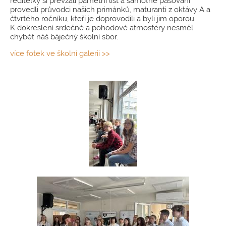
ředitelky si převzali pamětní list a samotné pasování
provedli průvodci našich primánků, maturanti z oktávy A a
čtvrtého ročníku, kteří je doprovodili a byli jim oporou.
K dokreslení srdečné a pohodové atmosféry nesměl
chybět náš báječný školní sbor.
více fotek ve školní galerii >>