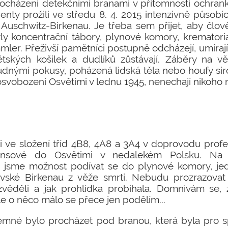
cházení detekčními branami v přítomnosti ochranky,
enty prožili ve středu 8. 4. 2015 intenzivně působí
 Auschwitz-Birkenau. Je třeba sem přijet, aby člo
yly koncentrační tábory, plynové komory, krematoria
er. Přeživší pamětníci postupně odcházejí, umírají,
dětských košilek a dudlíků zůstávají. Záběry na vě
ůdnými pokusy, poházená lidská těla nebo houfy si
svobození Osvětimi v lednu 1945, nenechají nikoho
ili ve složení tříd 4B8, 4A8 a 3A4 v doprovodu profe
ensové do Osvětimi v nedalekém Polsku. Na 
jsme možnost podívat se do plynové komory, jed
vské Birkenau z věže smrti. Nebudu prozrazovat
věděli a jak prohlídka probíhala. Domnívám se, 
le o něco málo se přece jen podělím...
íjemné bylo procházet pod branou, která byla pro s