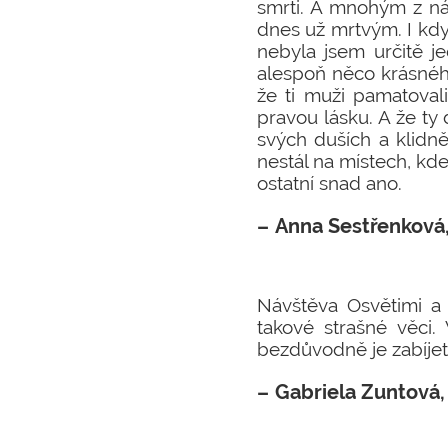
smrti. A mnohým z nás 
dnes už mrtvým. I když
nebyla jsem určitě jed
alespoň něco krásnéh
že ti muži pamatovali
pravou lásku. A že ty d
svých duších a klidně
nestál na místech, kde
ostatní snad ano.
Anna Sestřenková
Návštěva Osvětimi a 
takové strašné věci.
bezdůvodně je zabíjet
Gabriela Zuntová,