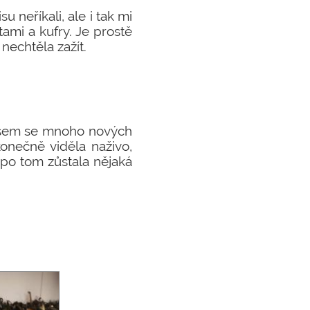
u neříkali, ale i tak mi
tami a kufry. Je prostě
 nechtěla zažít.
a jsem se mnoho nových
konečně viděla naživo,
e po tom zůstala nějaká