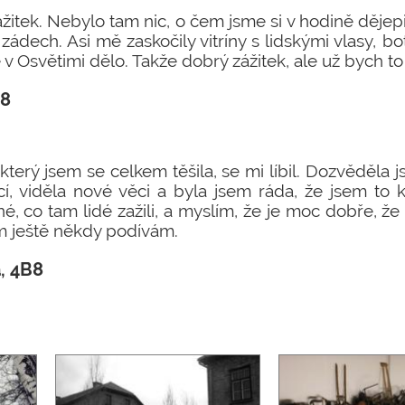
ážitek. Nebylo tam nic, o čem jsme si v hodině dějepis
ádech. Asi mě zaskočily vitríny s lidskými vlasy, bo
 v Osvětimi dělo. Takže dobrý zážitek, ale už bych to
B8
 který jsem se celkem těšila, se mi líbil. Dozvěděl
í, viděla nové věci a byla jsem ráda, že jsem to 
né, co tam lidé zažili, a myslím, že je moc dobře, ž
m ještě někdy podívám.
, 4B8