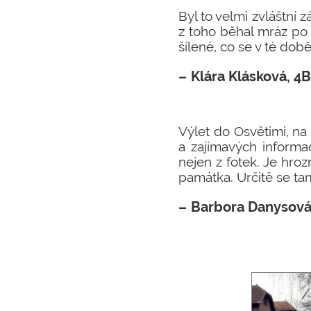
Byl to velmi zvláštní z
z toho běhal mráz po z
šílené, co se v té době
Klára Klásková, 4
Výlet do Osvětimi, na
a zajímavých informac
nejen z fotek. Je hroz
památka. Určitě se ta
Barbora Danysová