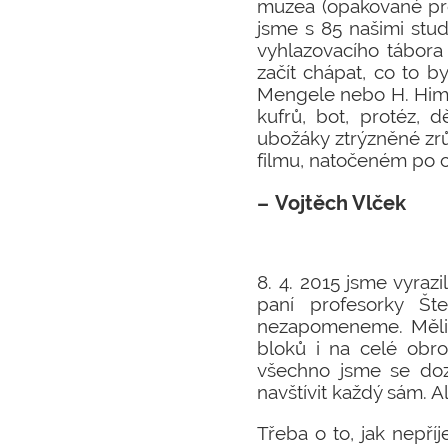
muzea (opakované pro
jsme s 85 našimi stud
vyhlazovacího tábora
začít chápat, co to b
Mengele nebo H. Himml
kufrů, bot, protéz, 
ubožáky ztrýzněné zr
filmu, natočeném po o
Vojtěch Vlček
8. 4. 2015 jsme vyraz
paní profesorky Št
nezapomeneme. Měli 
bloků i na celé obro
všechno jsme se doz
navštívit každý sám. A
Třeba o to, jak nepř