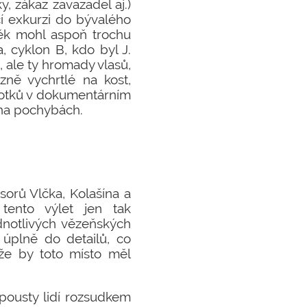
 zákaz zavazadel aj.)
cí exkurzi do bývalého
věk mohl aspoň trochu
, cyklon B, kdo byl J.
 ale ty hromady vlasů,
zně vychrtlé na kost,
rotků v dokumentárním
 na pochybách.
sorů Vlčka, Kolašína a
tento výlet jen tak
notlivých vězeňských
 úplně do detailů, co
že by toto místo měl
pousty lidí rozsudkem