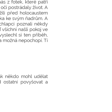
ás z fotek, které patří
oči postrádaly život. A
zažili před holocaustem
tka ke svým ňadrům. A
 chlapci poznali někdy
ď všichni našli pokoj ve
yslechl si ten příběh,
ova možná nepochopí. Ti
jak někdo mohl udělat
d ostatní povyšovat a