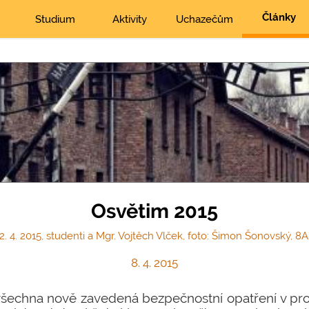
Články
Studium
Aktivity
Uchazečům
Osvětim 2015
2. 4. 2015, studenti a Mgr. Vojtěch Vlček, foto: Šimon Šonovský, 8
8. 4. 2015
 všechna nově zavedená bezpečnostní opatření v pr