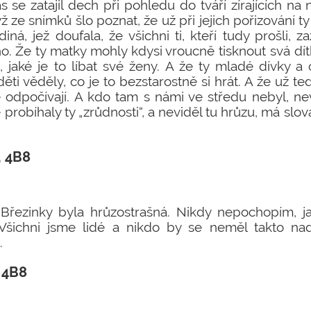
se zatajil dech při pohledu do tváří zírajících na n
 ze snímků šlo poznat, že už při jejich pořizování ty 
iná, jež doufala, že všichni ti, kteří tudy prošli, 
o. Že ty matky mohly kdysi vroucně tisknout svá dí
, jaké je to líbat své ženy. A že ty mladé dívky a
ěti věděly, co je to bezstarostně si hrát. A že už te
 odpočívají. A kdo tam s námi ve středu nebyl, nev
 probíhaly ty „zrůdnosti“, a neviděl tu hrůzu, má sl
, 4B8
Březinky byla hrůzostrašná. Nikdy nepochopím, 
 Všichni jsme lidé a nikdo by se neměl takto na
.
 4B8