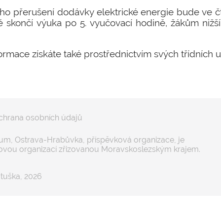
ho přerušení dodávky elektrické energie bude ve čt
 skončí výuka po 5. vyučovací hodině, žákům nižší
rmace získáte také prostřednictvím svých třídních uč
chrana osobních údajů
m, Ostrava-Hrabůvka, příspěvková organizace, je
ovou organizací zřizovanou Moravskoslezským krajem.
tuška, 2026