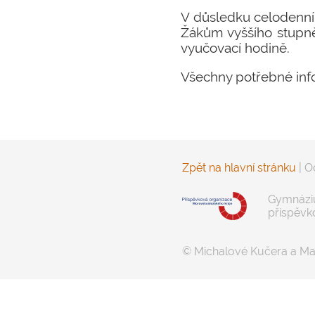
V důsledku celodenní
Žákům vyššího stupně
vyučovací hodině.
Všechny potřebné info
Zpět na hlavní stránku
|
O
Gymnáziu
příspěvk
© Michalové Kučera a Ma