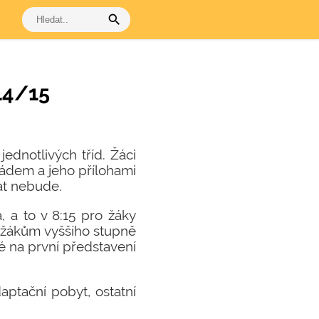
search
14/15
jednotlivých tříd. Žáci
řádem a jeho přílohami
at nebude.
 a to v 8:15 pro žáky
ě žákům vyššího stupně
né na první představení
daptační pobyt, ostatní