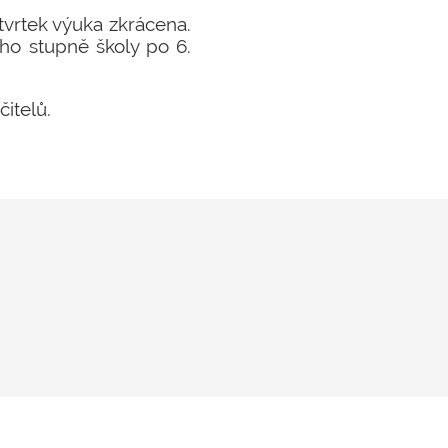
vrtek výuka zkrácena.
ho stupně školy po 6.
itelů.