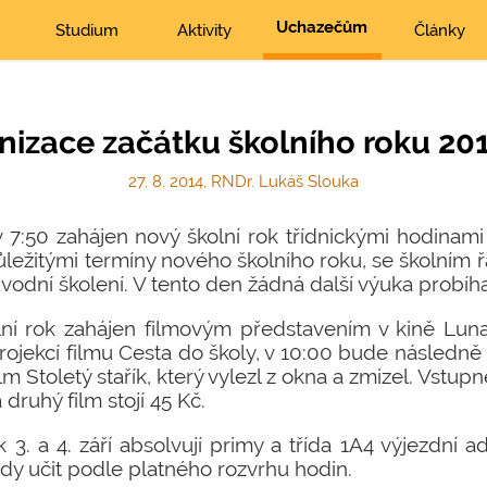
Uchazečům
Studium
Aktivity
Články
nizace začátku školního roku 20
27. 8. 2014, RNDr. Lukáš Slouka
 7:50 zahájen nový školní rok třídnickými hodinami 
ežitými termíny nového školního roku, se školním 
úvodní školení. V tento den žádná další výuka probíh
ní rok zahájen filmovým představením v kině Luna,
projekcí filmu Cesta do školy, v 10:00 bude následn
m Stoletý stařík, který vylezl z okna a zmizel. Vstup
druhý film stojí 45 Kč.
 3. a 4. září absolvují primy a třída 1A4 výjezdní a
edy učit podle platného rozvrhu hodin.