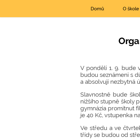
Domů
O škole
Orga
V pondělí 1. 9. bude v
budou seznámeni s důl
a absolvují nezbytná 
Slavnostně bude škol
nižšího stupně školy 
gymnázia promítnut fil
je 40 Kč, vstupenka na 
Ve středu a ve čtvrtek
třídy se budou od stř