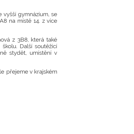
 je vyšší gymnázium, se
A8 na místě 14. z více
mová z 3B8, která také
školu. Další soutěžící
ně stydět, umístění v
le přejeme v krajském