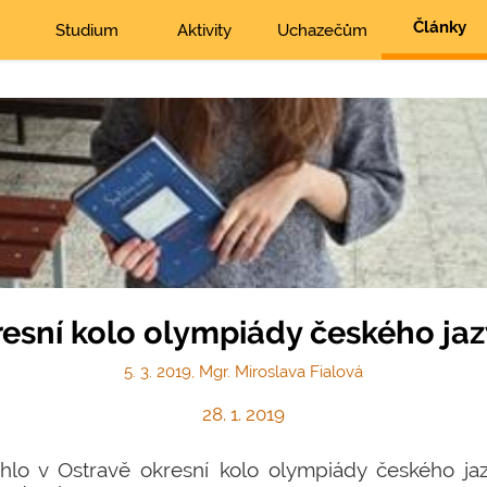
Články
Studium
Aktivity
Uchazečům
esní kolo olympiády českého ja
5. 3. 2019, Mgr. Miroslava Fialová
28. 1. 2019
lo v Ostravě okresní kolo olympiády českého ja