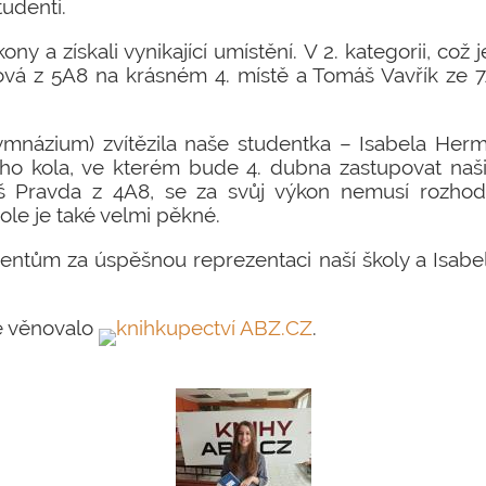
tudenti.
ny a získali vynikající umístění. V 2. kategorii, což
ová z 5A8 na krásném 4. místě a Tomáš Vavřík ze 7
 gymnázium) zvítězila naše studentka – Isabela Her
ho kola, ve kterém bude 4. dubna zastupovat naši 
š Pravda z 4A8, se za svůj výkon nemusí rozhod
ole je také velmi pěkné.
ntům za úspěšnou reprezentaci naší školy a Isabe
e věnovalo
knihkupectví ABZ.CZ
.