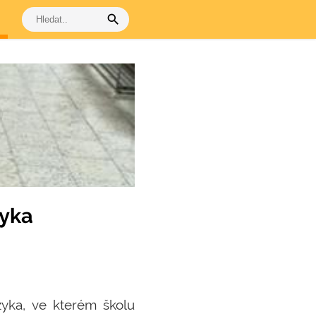
search
zyka
zyka, ve kterém školu