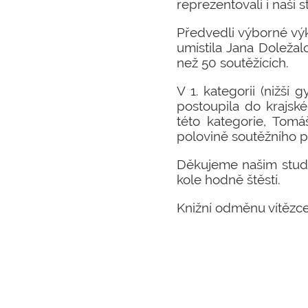
reprezentovali i naši s
Předvedli výborné výko
umístila Jana Doležal
než 50 soutěžících.
V 1. kategorii (nižší
postoupila do krajské
této kategorie, Tomá
polovině soutěžního p
Děkujeme našim stude
kole hodně štěstí.
Knižní odměnu vítězc