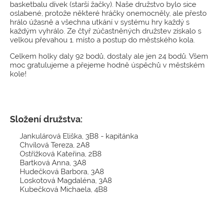
basketbalu dívek (starší žačky). Naše družstvo bylo sice
oslabené, protože některé hráčky onemocněly, ale přesto
hrálo úžasně a všechna utkání v systému hry každý s
každým vyhrálo. Ze čtyř zúčastněných družstev získalo s
velkou převahou 1. místo a postup do městského kola.
Celkem holky daly 92 bodů, dostaly ale jen 24 bodů. Všem
moc gratulujeme a přejeme hodně úspěchů v městském
kole!
Složení družstva:
Jankulárová Eliška, 3B8 - kapitánka
Chvílová Tereza, 2A8
Ostřížková Kateřina, 2B8
Bartková Anna, 3A8
Hudečková Barbora, 3A8
Loskotová Magdaléna, 3A8
Kubečková Michaela, 4B8