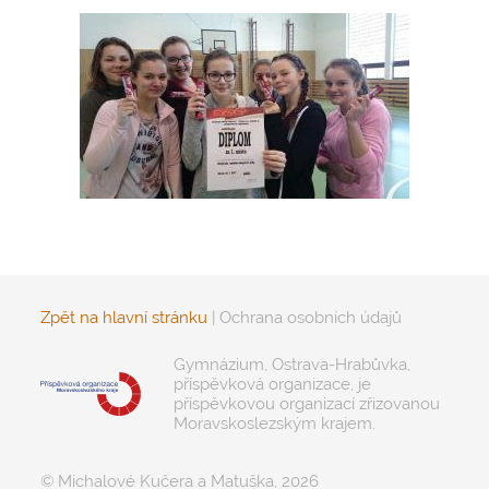
Zpět na hlavní stránku
|
Ochrana osobních údajů
Gymnázium, Ostrava-Hrabůvka,
příspěvková organizace, je
příspěvkovou organizací zřizovanou
Moravskoslezským krajem.
© Michalové Kučera a Matuška, 2026