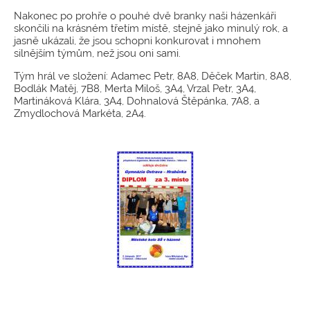
Nakonec po prohře o pouhé dvě branky naši házenkáři
skončili na krásném třetím místě, stejně jako minulý rok, a
jasně ukázali, že jsou schopni konkurovat i mnohem
silnějším týmům, než jsou oni sami.
Tým hrál ve složení: Adamec Petr, 8A8, Děček Martin, 8A8,
Bodlák Matěj, 7B8, Merta Miloš, 3A4, Vrzal Petr, 3A4,
Martináková Klára, 3A4, Dohnalová Štěpánka, 7A8, a
Zmydlochová Markéta, 2A4.