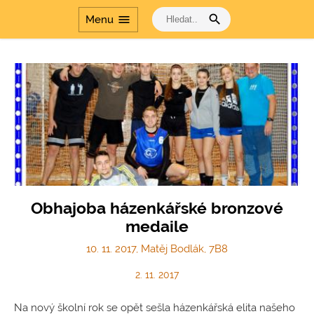
search
menu
Menu
Obhajoba házenkářské bronzové
medaile
10. 11. 2017, Matěj Bodlák, 7B8
2. 11. 2017
Na nový školní rok se opět sešla házenkářská elita našeho