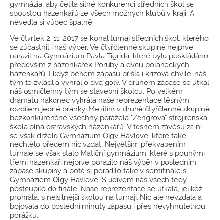
gymnázia, aby čelila silné konkurenci středních škol se
spoustou házenkářů ze všech možných klubů v kraji. A
nevedla si vůbec špatně.
Ve čtvrtek 2. 11. 2017 se konal turnaj středních škol, kterého
se zúčastnil i náš výběr. Ve čtyřčlenné skupině nejprve
narazil na Gymnázium Pavla Tigrida, které bylo poskládáno
především z házenkářek Poruby a dvou polaneckých
házenkářů. I když během zápasu přišla i krizová chvíle, náš
tým to zvládl a vyhrál o dva góly. V druhém zápase se utkal
náš osmičlenný tým se stavební školou. Po velkém
dramatu nakonec vyhrála naše reprezentace těsným
rozdílem jedné branky. Mezitím v druhé čtyřčlenné skupině
bezkonkurenčně všechny porážela "Zengrova" strojírenská
škola plná ostravských házenkářů. V těsném závěsu za ní
se však drželo Gymnázium Olgy Havlové, které také
nechtělo předem nic vzdát. Největším překvapením
turnaje se však stalo Matiční gymnázium, které s pouhými
třemi házenkáři nejprve porazilo náš výběr v posledním
zápase skupiny a poté si poradilo také v semifinále s
Gymnáziem Olgy Havlové. S údivem nás všech tedy
postoupilo do finále. Naše reprezentace se utkala, jelikož
prohrála, s nejsilnější školou na turnaji. Nic ale nevzdala a
bojovala do poslední minuty zápasu i přes nevyhnutelnou
porážku.