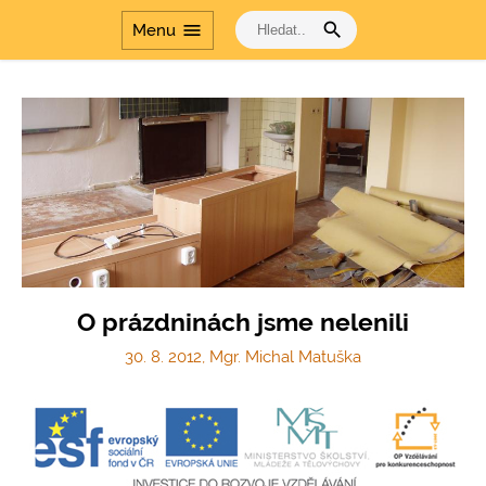
search
menu
Menu
O prázdninách jsme nelenili
30. 8. 2012, Mgr. Michal Matuška