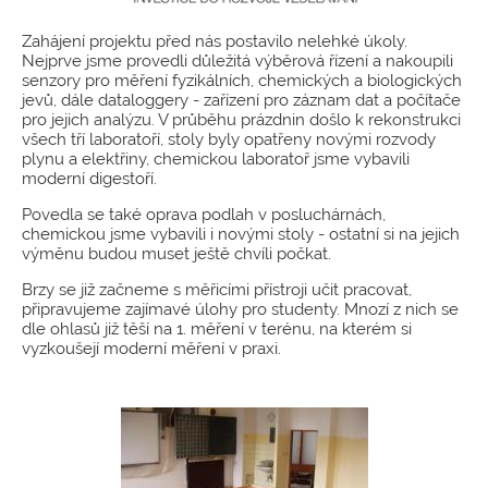
Zahájení projektu před nás postavilo nelehké úkoly.
Nejprve jsme provedli důležitá výběrová řízení a nakoupili
senzory pro měření fyzikálních, chemických a biologických
jevů, dále dataloggery - zařízení pro záznam dat a počítače
pro jejich analýzu. V průběhu prázdnin došlo k rekonstrukci
všech tří laboratoří, stoly byly opatřeny novými rozvody
plynu a elektřiny, chemickou laboratoř jsme vybavili
moderní digestoří.
Povedla se také oprava podlah v posluchárnách,
chemickou jsme vybavili i novými stoly - ostatní si na jejich
výměnu budou muset ještě chvíli počkat.
Brzy se již začneme s měřicími přístroji učit pracovat,
připravujeme zajímavé úlohy pro studenty. Mnozí z nich se
dle ohlasů již těší na 1. měření v terénu, na kterém si
vyzkoušejí moderní měření v praxi.