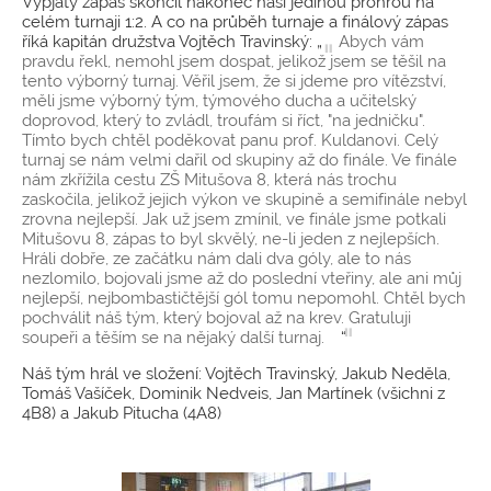
Vypjatý zápas skončil nakonec naší jedinou prohrou na
celém turnaji 1:2. A co na průběh turnaje a finálový zápas
říká kapitán družstva Vojtěch Travinský: „
Abych vám
pravdu řekl, nemohl jsem dospat, jelikož jsem se těšil na
tento výborný turnaj. Věřil jsem, že si jdeme pro vítězství,
měli jsme výborný tým, týmového ducha a učitelský
doprovod, který to zvládl, troufám si říct, "na jedničku".
Tímto bych chtěl poděkovat panu prof. Kuldanovi. Celý
turnaj se nám velmi dařil od skupiny až do finále. Ve finále
nám zkřížila cestu ZŠ Mitušova 8, která nás trochu
zaskočila, jelikož jejich výkon ve skupině a semifinále nebyl
zrovna nejlepší. Jak už jsem zmínil, ve finále jsme potkali
Mitušovu 8, zápas to byl skvělý, ne-li jeden z nejlepších.
Hráli dobře, ze začátku nám dali dva góly, ale to nás
nezlomilo, bojovali jsme až do poslední vteřiny, ale ani můj
nejlepší, nejbombastičtější gól tomu nepomohl. Chtěl bych
pochválit náš tým, který bojoval až na krev. Gratuluji
soupeři a těším se na nějaký další turnaj.
“
Náš tým hrál ve složení: Vojtěch Travinský, Jakub Neděla,
Tomáš Vašíček, Dominik Nedveis, Jan Martínek (všichni z
4B8) a Jakub Pitucha (4A8)