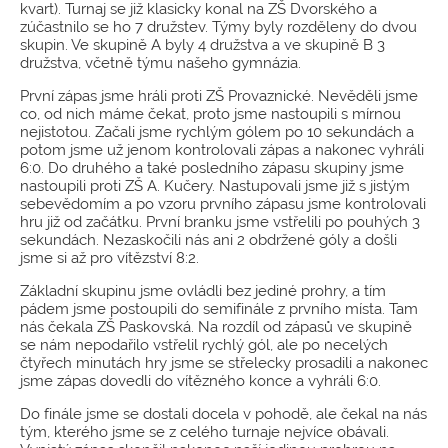
kvart). Turnaj se již klasicky konal na ZŠ Dvorského a
zúčastnilo se ho 7 družstev. Týmy byly rozděleny do dvou
skupin. Ve skupině A byly 4 družstva a ve skupině B 3
družstva, včetně týmu našeho gymnázia.
První zápas jsme hráli proti ZŠ Provaznické. Nevěděli jsme
co, od nich máme čekat, proto jsme nastoupili s mírnou
nejistotou. Začali jsme rychlým gólem po 10 sekundách a
potom jsme už jenom kontrolovali zápas a nakonec vyhráli
6:0. Do druhého a také posledního zápasu skupiny jsme
nastoupili proti ZŠ A. Kučery. Nastupovali jsme již s jistým
sebevědomím a po vzoru prvního zápasu jsme kontrolovali
hru již od začátku. První branku jsme vstřelili po pouhých 3
sekundách. Nezaskočili nás ani 2 obdržené góly a došli
jsme si až pro vítězství 8:2.
Základní skupinu jsme ovládli bez jediné prohry, a tím
pádem jsme postoupili do semifinále z prvního místa. Tam
nás čekala ZŠ Paskovská. Na rozdíl od zápasů ve skupině
se nám nepodařilo vstřelil rychlý gól, ale po necelých
čtyřech minutách hry jsme se střelecky prosadili a nakonec
jsme zápas dovedli do vítězného konce a vyhráli 6:0.
Do finále jsme se dostali docela v pohodě, ale čekal na nás
tým, kterého jsme se z celého turnaje nejvíce obávali.