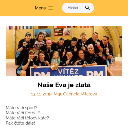
search
menu
Menu
Naše Eva je zlatá
13. 11. 2019, Mgr. Gabriela Milatová
Máte rádi sport?
Máte rádi florbal?
Máte rádi tělocvikáře?
Pak čtěte dále!