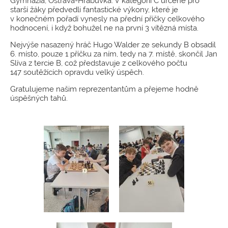
Gymnázia, Ostrava-Hrabůvka. V kategorii C určené pro
starší žáky předvedli fantastické výkony, které je
v konečném pořadí vynesly na přední příčky celkového
hodnocení, i když bohužel ne na první 3 vítězná místa.
Nejvýše nasazený hráč Hugo Walder ze sekundy B obsadil
6. místo, pouze 1 příčku za ním, tedy na 7. místě, skončil Jan
Slíva z tercie B, což představuje z celkového počtu
147 soutěžících opravdu velký úspěch.
Gratulujeme našim reprezentantům a přejeme hodně
úspěšných tahů.