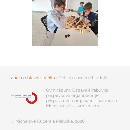
Zpět na hlavní stránku
|
Ochrana osobních údajů
Gymnázium, Ostrava-Hrabůvka,
příspěvková organizace, je
příspěvkovou organizací zřizovanou
Moravskoslezským krajem.
© Michalové Kučera a Matuška, 2026