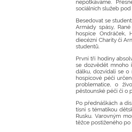
nepotkáváme. Přesně
sociálních služeb pod 
Besedovat se studenty 
Armády spásy, Rané 
hospice Ondráček, H
diecézní Charity či A
studentů.
První tři hodiny abso
se dozvědět mnoho in
dálku, dozvídali se o
hospicové péči určené
problematice, o ži
pěstounské péči či o 
Po přednáškách a dis
tísni s tématikou dě
Rusku. Varovným mom
těžce postiženého po