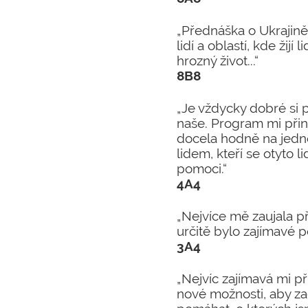
„Přednáška o Ukrajině 
lidí a oblastí, kde žijí
hrozný život...“
8B8
„Je vždycky dobré si 
naše. Program mi přine
docela hodně na jedno
lidem, kteří se otyto l
pomoci.“
4A4
„Nejvíce mě zaujala p
určitě bylo zajímavé 
3A4
„Nejvíc zajímavá mi p
nové možnosti, aby za