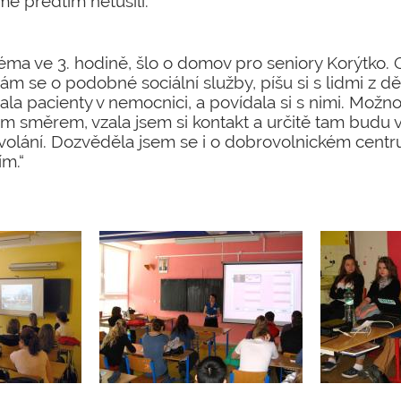
e předtím netušili.“
téma ve 3. hodině, šlo o domov pro seniory Korýtko
ám se o podobné sociální služby, píšu si s lidmi z 
la pacienty v nemocnici, a povídala si s nimi. Možn
 směrem, vzala jsem si kontakt a určitě tam budu v
ání. Dozvěděla jsem se i o dobrovolnickém centru
ím.“