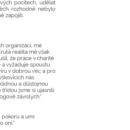
svých pocitech, udělat
těch rozhodně nebylo
 zapojili.
h organizací, mé
rutá realita mě však
l, že práce v charitě
hé a vyžaduje spoustu
víru v dobrou věc a pro
Výškovicích nás
m klidnou a důstojnou
řídou jsme si ujasnili
ogově závislých.“
jí pokoru a umí
 oni.“