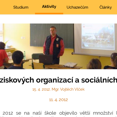
Aktivity
Studium
Uchazečům
Články
iskových organizací a sociálníc
15. 4. 2012, Mgr. Vojtěch Vlček
11. 4. 2012
2012 se na naší škole objevilo větší množství 