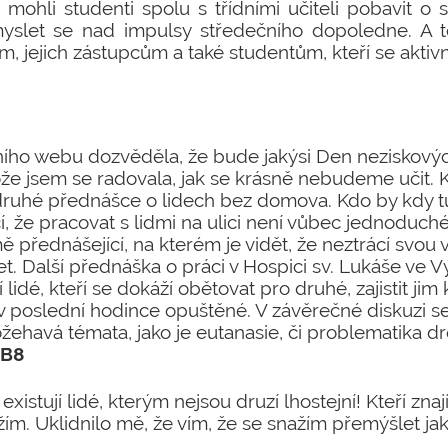
mohli studenti spolu s třídními učiteli pobavit o 
yslet se nad impulsy středečního dopoledne. A 
m, jejich zástupcům a také studentům, kteří se aktivně
ního webu dozvěděla, že bude jakýsi Den neziskovýc
ože jsem se radovala, jak se krásně nebudeme učit. K
ruhé přednášce o lidech bez domova. Kdo by kdy tuši
cí, že pracovat s lidmi na ulici není vůbec jednoduc
mě přednášející, na kterém je vidět, že neztrácí svou 
let. Další přednáška o práci v Hospici sv. Lukáše ve 
í lidé, kteří se dokáží obětovat pro druhé, zajistit ji
 poslední hodince opuštěné. V závěrečné diskuzi se t
ožehavá témata, jako je eutanasie, či problematika dr
6B8
existují lidé, kterým nejsou druzí lhostejní! Kteří zna
žím. Uklidnilo mě, že vím, že se snažím přemýšlet jako