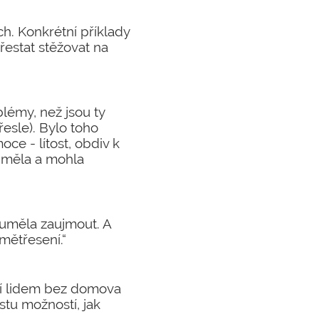
ch. Konkrétní příklady
 přestat stěžovat na
lémy, než jsou ty
esle). Bylo toho
ce - lítost, obdiv k
ch měla a mohla
 uměla zaujmout. A
mětřesení.“
ají lidem bez domova
stu možností, jak