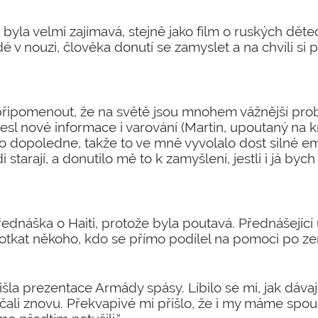
byla velmi zajímavá, stejně jako film o ruských děte
 lidé v nouzi, člověka donutí se zamyslet a na chvíli si
připomenout, že na světě jsou mnohem vážnější prob
sl nové informace i varování (Martin, upoutaný na kř
 dopoledne, takže to ve mně vyvolalo dost silné emo
idi starají, a donutilo mě to k zamyšlení, jestli i já by
řednáška o Haiti, protože byla poutavá. Přednášející
potkat někoho, kdo se přímo podílel na pomoci po ze
řišla prezentace Armády spásy. Líbilo se mi, jak dáv
čali znovu. Překvapivé mi přišlo, že i my máme spou