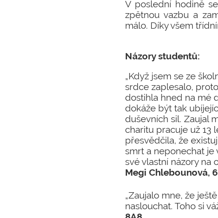
V poslední hodině se 
zpětnou vazbu a zam
málo. Díky všem třídní
Názory studentů:
„Když jsem se ze škol
srdce zaplesalo, prot
dostihla hned na mé d
dokáže být tak ubíjejí
duševních sil. Zaujal 
charitu pracuje už 13 
přesvědčila, že existuj
smrt a neponechat je v
své vlastní názory na 
Megi Chlebounová, 
„Zaujalo mne, že ještě 
naslouchat. Toho si vá
8A8