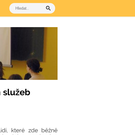
search
h služeb
lidí, které zde běžně