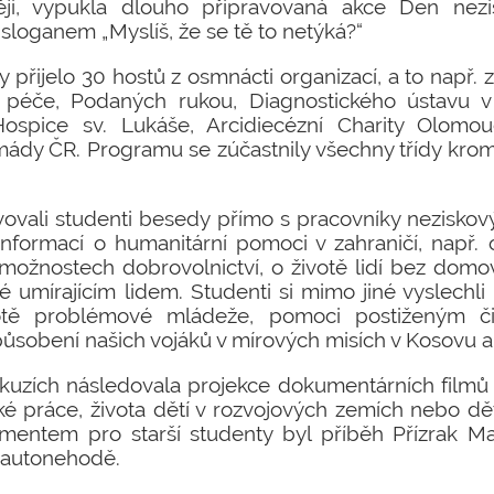
ji, vypukla dlouho připravovaná akce Den nezi
sloganem „Myslíš, že se tě to netýká?“
přijelo 30 hostů z osmnácti organizací, a to např. z
péče, Podaných rukou, Diagnostického ústavu v 
ospice sv. Lukáše, Arcidiecézní Charity Olomou
rmády ČR. Programu se zúčastnily všechny třídy kro
lvovali studenti besedy přímo s pracovníky neziskov
formací o humanitární pomoci v zahraničí, např.
 možnostech dobrovolnictví, o životě lidí bez domov
 umírajícím lidem. Studenti si mimo jiné vyslechl
votě problémové mládeže, pomoci postiženým či
působení našich vojáků v mírových misích v Kosovu a 
kuzích následovala projekce dokumentárních filmů
tské práce, života dětí v rozvojových zemích nebo 
entem pro starší studenty byl příběh Přízrak Ma
 autonehodě.