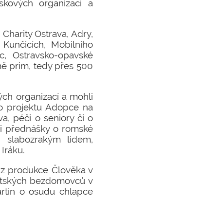
skových organizací a
 Charity Ostrava, Adry,
Kunčicích, Mobilního
c, Ostravsko-opavské
mě prim, tedy přes 500
ých organizací a mohli
 o projektu Adopce na
a, péči o seniory či o
i i přednášky o romské
 slabozrakým lidem,
Iráku.
 z produkce Člověka v
dětských bezdomovců v
rtin o osudu chlapce