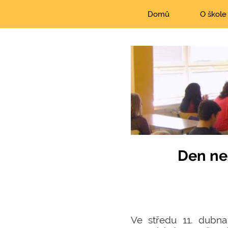
Domů
O škole
Den nez
Ve středu 11. dubna 