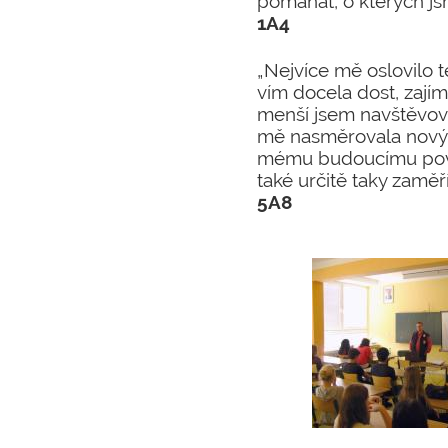
pomáhat, o kterých jsm
1A4
„Nejvíce mě oslovilo 
vím docela dost, zajím
menší jsem navštěvova
mě nasměrovala novým
mému budoucímu povol
také určitě taky zaměř
5A8