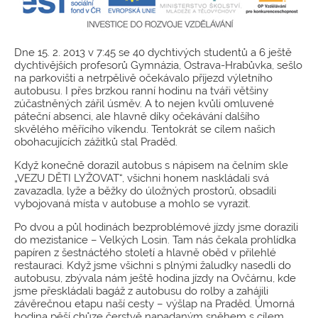
Dne 15. 2. 2013 v 7:45 se 40 dychtivých studentů a 6 ještě
dychtivějších profesorů Gymnázia, Ostrava-Hrabůvka, sešlo
na parkovišti a netrpělivě očekávalo příjezd výletního
autobusu. I přes brzkou ranní hodinu na tváři většiny
zúčastněných zářil úsměv. A to nejen kvůli omluvené
páteční absenci, ale hlavně díky očekávání dalšího
skvělého měřícího víkendu. Tentokrát se cílem našich
obohacujících zážitků stal Praděd.
Když konečně dorazil autobus s nápisem na čelním skle
„VEZU DĚTI LYŽOVAT“, všichni honem naskládali svá
zavazadla, lyže a běžky do úložných prostorů, obsadili
vybojovaná místa v autobuse a mohlo se vyrazit.
Po dvou a půl hodinách bezproblémové jízdy jsme dorazili
do mezistanice – Velkých Losin. Tam nás čekala prohlídka
papíren z šestnáctého století a hlavně oběd v přilehlé
restauraci. Když jsme všichni s plnými žaludky nasedli do
autobusu, zbývala nám ještě hodina jízdy na Ovčárnu, kde
jsme přeskládali bagáž z autobusu do rolby a zahájili
závěrečnou etapu naší cesty – výšlap na Praděd. Úmorná
hodina pěší chůze čerstvě napadaným sněhem s cílem