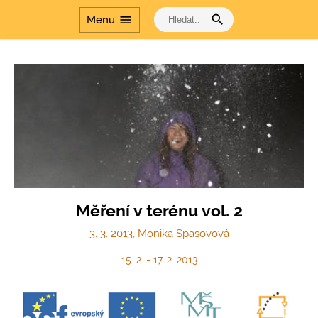
search
menu
Menu
Měření v terénu vol. 2
3. 3. 2013, Monika Spasovová
15. 2. - 17. 2. 2013