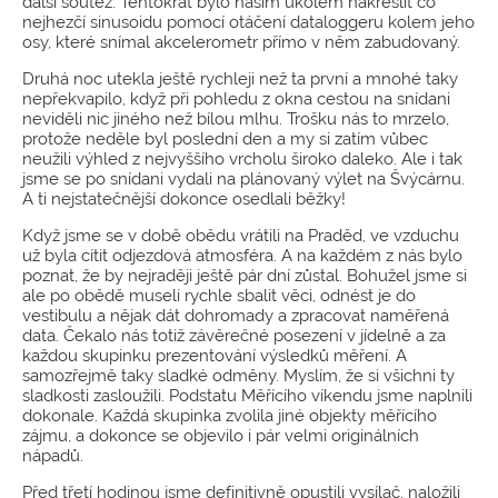
další soutěž. Tentokrát bylo naším úkolem nakreslit co
nejhezčí sinusoidu pomocí otáčení dataloggeru kolem jeho
osy, které snímal akcelerometr přímo v něm zabudovaný.
Druhá noc utekla ještě rychleji než ta první a mnohé taky
nepřekvapilo, když při pohledu z okna cestou na snídani
neviděli nic jiného než bílou mlhu. Trošku nás to mrzelo,
protože neděle byl poslední den a my si zatím vůbec
neužili výhled z nejvyššího vrcholu široko daleko. Ale i tak
jsme se po snídani vydali na plánovaný výlet na Švýcárnu.
A ti nejstatečnější dokonce osedlali běžky!
Když jsme se v době obědu vrátili na Praděd, ve vzduchu
už byla cítit odjezdová atmosféra. A na každém z nás bylo
poznat, že by nejraději ještě pár dní zůstal. Bohužel jsme si
ale po obědě museli rychle sbalit věci, odnést je do
vestibulu a nějak dát dohromady a zpracovat naměřená
data. Čekalo nás totiž závěrečné posezení v jídelně a za
každou skupinku prezentování výsledků měření. A
samozřejmě taky sladké odměny. Myslím, že si všichni ty
sladkosti zasloužili. Podstatu Měřícího víkendu jsme naplnili
dokonale. Každá skupinka zvolila jiné objekty měřícího
zájmu, a dokonce se objevilo i pár velmi originálních
nápadů.
Před třetí hodinou jsme definitivně opustili vysílač, naložili