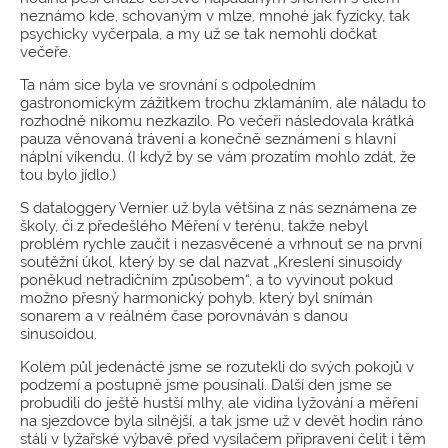
neznámo kde, schovaným v mlze, mnohé jak fyzicky, tak
psychicky vyčerpala, a my už se tak nemohli dočkat
večeře.
Ta nám sice byla ve srovnání s odpoledním
gastronomickým zážitkem trochu zklamáním, ale náladu to
rozhodně nikomu nezkazilo. Po večeři následovala krátká
pauza věnovaná trávení a konečně seznámení s hlavní
náplní víkendu. (I když by se vám prozatím mohlo zdát, že
tou bylo jídlo.)
S dataloggery Vernier už byla většina z nás seznámena ze
školy, či z předešlého Měření v terénu, takže nebyl
problém rychle zaučit i nezasvěcené a vrhnout se na první
soutěžní úkol, který by se dal nazvat „Kreslení sinusoidy
poněkud netradičním způsobem“, a to vyvinout pokud
možno přesný harmonický pohyb, který byl snímán
sonarem a v reálném čase porovnáván s danou
sinusoidou.
Kolem půl jedenácté jsme se rozutekli do svých pokojů v
podzemí a postupně jsme pousínali. Další den jsme se
probudili do ještě hustší mlhy, ale vidina lyžování a měření
na sjezdovce byla silnější, a tak jsme už v devět hodin ráno
stáli v lyžařské výbavě před vysílačem připraveni čelit i těm