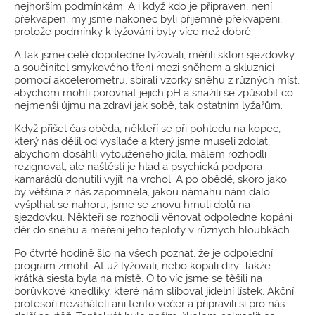
nejhorším podmínkám. A i když kdo je připraven, není
překvapen, my jsme nakonec byli příjemně překvapeni,
protože podmínky k lyžování byly více než dobré.
A tak jsme celé dopoledne lyžovali, měřili sklon sjezdovky
a součinitel smykového tření mezi sněhem a skluznicí
pomocí akcelerometru, sbírali vzorky sněhu z různých míst,
abychom mohli porovnat jejich pH a snažili se způsobit co
nejmenší újmu na zdraví jak sobě, tak ostatním lyžařům.
Když přišel čas oběda, někteří se při pohledu na kopec,
který nás dělil od vysílače a který jsme museli zdolat,
abychom dosáhli vytouženého jídla, málem rozhodli
rezignovat, ale naštěstí je hlad a psychická podpora
kamarádů donutili vyjít na vrchol. A po obědě, skoro jako
by většina z nás zapomněla, jakou námahu nám dalo
vyšplhat se nahoru, jsme se znovu hrnuli dolů na
sjezdovku. Někteří se rozhodli věnovat odpoledne kopání
děr do sněhu a měření jeho teploty v různých hloubkách.
Po čtvrté hodině šlo na všech poznat, že je odpolední
program zmohl. Ať už lyžovali, nebo kopali díry. Takže
krátká siesta byla na místě. O to víc jsme se těšili na
borůvkové knedlíky, které nám sliboval jídelní lístek. Akční
profesoři nezaháleli ani tento večer a připravili si pro nás