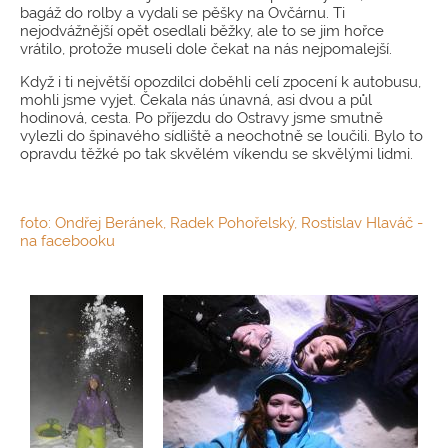
bagáž do rolby a vydali se pěšky na Ovčárnu. Ti
nejodvážnější opět osedlali běžky, ale to se jim hořce
vrátilo, protože museli dole čekat na nás nejpomalejší.
Když i ti největší opozdilci doběhli celí zpocení k autobusu,
mohli jsme vyjet. Čekala nás únavná, asi dvou a půl
hodinová, cesta. Po příjezdu do Ostravy jsme smutně
vylezli do špinavého sídliště a neochotně se loučili. Bylo to
opravdu těžké po tak skvělém víkendu se skvělými lidmi.
foto: Ondřej Beránek, Radek Pohořelský, Rostislav Hlaváč -
na facebooku