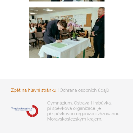
Zpět na hlavní stránku
|
Ochrana osobních údajů
Gymnázium, Ostrava-Hrabůvka,
příspěvková organizace, je
příspěvkovou organizací zřizovanou
Moravskoslezským krajem.