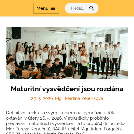
search
menu
Menu
Maturitní vysvědčení jsou rozdána
29. 5. 2026, Mgr. Martina Zelenková
Definitivní tečku za svým studiem na gymnáziu udělali
oktaváni v úterý 26. 5. 2026. V atriu školy proběhlo
předávání maturitních vysvědčení, a to pro 4A4 (tř. učitelka
Mgr. Tereza Konečná), 8A8 (tř. učitel Mgr. Adam Forgač) a