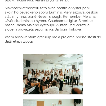
8B8 (tř. učitel Mgr. Martin Brychta, Ph.D.)
Slavnostní atmosféru této akce podtrhlo vystoupení
školního pěveckého sboru Luminis, který zazpíval českou
státní hymnu, písně Never Enough, Remember Me a na
závěr studentskou hymnu Gaudeamus igitur. S recitací
básně Radka Malého vystoupil kvintán Petr Zdražil a
slovem provázela septimánka Barbora Trnková.
Všem absolventům gratulujeme a přejeme hodně štěstí do
další etapy života!