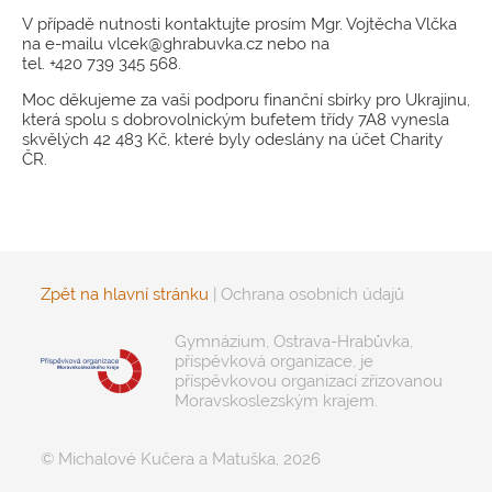
V případě nutnosti kontaktujte prosím Mgr. Vojtěcha Vlčka
na e-mailu vlcek@ghrabuvka.cz nebo na
tel. +420 739 345 568.
Moc děkujeme za vaši podporu finanční sbírky pro Ukrajinu,
která spolu s dobrovolnickým bufetem třídy 7A8 vynesla
skvělých 42 483 Kč, které byly odeslány na účet Charity
ČR.
Zpět na hlavní stránku
|
Ochrana osobních údajů
Gymnázium, Ostrava-Hrabůvka,
příspěvková organizace, je
příspěvkovou organizací zřizovanou
Moravskoslezským krajem.
© Michalové Kučera a Matuška, 2026