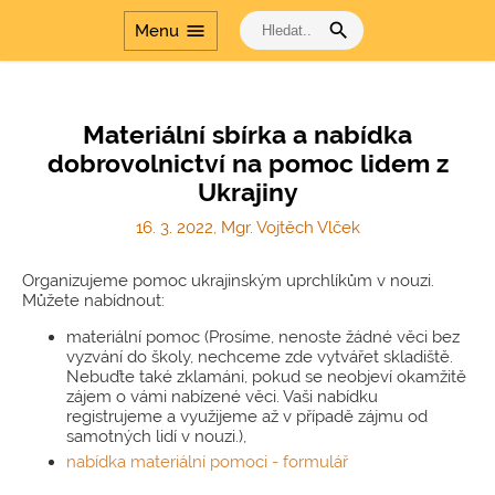
search
menu
Menu
Materiální sbírka a nabídka
dobrovolnictví na pomoc lidem z
Ukrajiny
16. 3. 2022, Mgr. Vojtěch Vlček
Organizujeme pomoc ukrajinským uprchlíkům v nouzi.
Můžete nabídnout:
materiální pomoc (Prosíme, nenoste žádné věci bez
vyzvání do školy, nechceme zde vytvářet skladiště.
Nebuďte také zklamáni, pokud se neobjeví okamžitě
zájem o vámi nabízené věci. Vaši nabídku
registrujeme a využijeme až v případě zájmu od
samotných lidí v nouzi.),
nabídka materiální pomoci - formulář