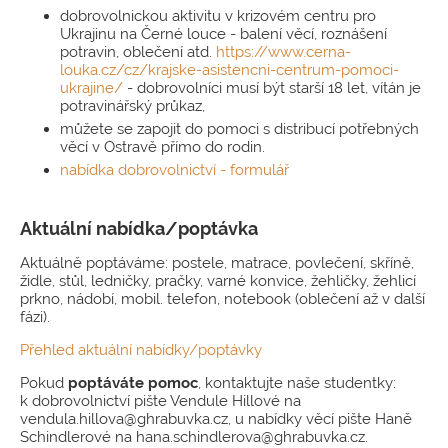
dobrovolnickou aktivitu v krizovém centru pro
Ukrajinu na Černé louce - balení věcí, roznášení
potravin, oblečení atd.
https://www.cerna-
louka.cz/cz/krajske-asistencni-centrum-pomoci-
ukrajine/
- dobrovolníci musí být starší 18 let, vítán je
potravinářský průkaz,
můžete se zapojit do pomoci s distribucí potřebných
věcí v Ostravě přímo do rodin.
nabídka dobrovolnictví - formulář
Aktuální nabídka/poptávka
Aktuálně poptáváme: postele, matrace, povlečení, skříně,
židle, stůl, ledničky, pračky, varné konvice, žehličky, žehlicí
prkno, nádobí, mobil. telefon, notebook (oblečení až v další
fázi).
Přehled aktuální nabídky/poptávky
Pokud
poptáváte pomoc
, kontaktujte naše studentky:
k dobrovolnictví pište Vendule Hillové na
vendula.hillova@ghrabuvka.cz, u nabídky věcí pište Haně
Schindlerové na hana.schindlerova@ghrabuvka.cz.