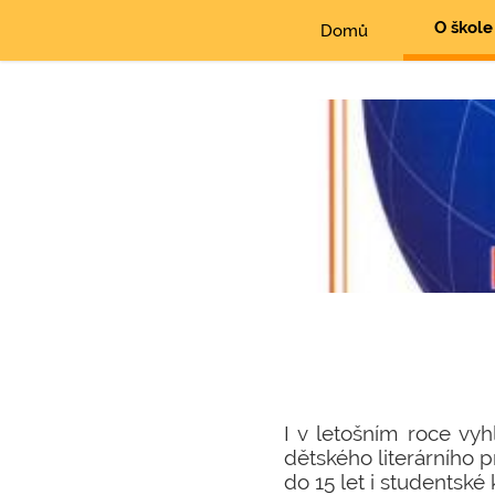
O škole
Domů
I v letošním roce vyh
dětského literárního pr
do 15 let i studentské 