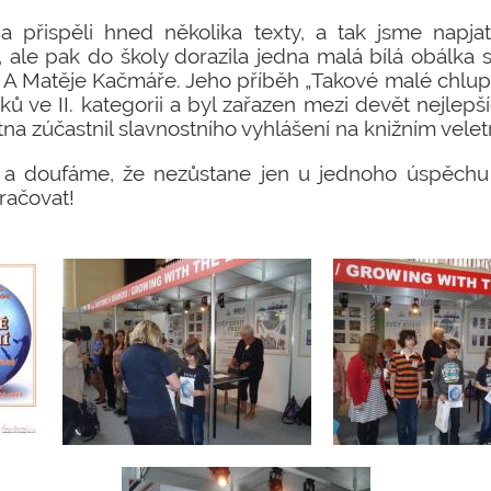
 přispěli hned několika texty, a tak jsme napjat
, ale pak do školy dorazila jedna malá bílá obálka
 A Matěje Kačmáře. Jeho příběh „Takové malé chlupa
ků ve II. kategorii a byl zařazen mezi devět nejlepš
ětna zúčastnil slavnostního vyhlášení na knižním velet
e a doufáme, že nezůstane jen u jednoho úspěch
račovat!