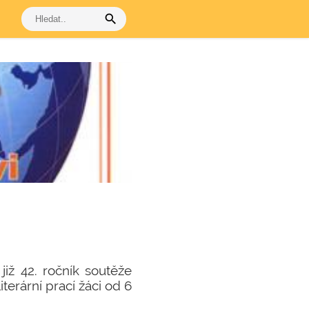
search
již 42. ročník soutěže
iterární prací žáci od 6