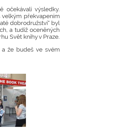
ě očekávali výsledky.
 s velkým překvapením
té dobrodružství“ byl
ích, a tudíž oceněných
rhu Svět knihy v Praze.
u a že budeš ve svém