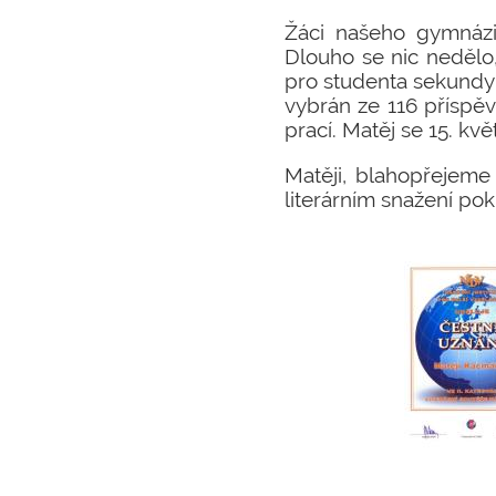
Žáci našeho gymnázia
Dlouho se nic nedělo
pro studenta sekundy
vybrán ze 116 příspěv
prací. Matěj se 15. kv
Matěji, blahopřejem
literárním snažení pok