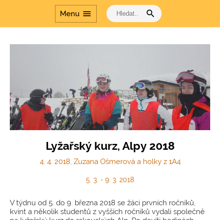
search
menu
Menu
Lyžařský kurz, Alpy 2018
4. 4. 2018, Zuzana Ošmerová a holky z 1A4
5. 3. - 9. 3. 2018
V týdnu od 5. do 9. března 2018 se žáci prvních ročníků,
kvint a několik studentů z vyšších ročníků vydali společně