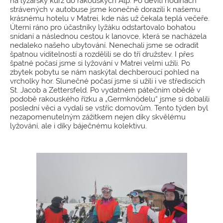
na lyžařský kurz do rakouských Alp. Po devíti hodinách
strávených v autobuse jsme konečně dorazili k našemu
krásnému hotelu v Matrei, kde nás už čekala teplá večeře.
Úterní ráno pro účastníky lyžáku odstartovalo bohatou
snídaní a následnou cestou k lanovce, která se nacházela
nedaleko našeho ubytování. Nenechali jsme se odradit
špatnou viditelností a rozdělili se do tří družstev. I přes
špatné počasí jsme si lyžování v Matrei velmi užili. Po
zbytek pobytu se nám naskýtal dechberoucí pohled na
vrcholky hor. Slunečné počasí jsme si užili i ve střediscích
St. Jacob a Zettersfeld. Po vydatném pátečním obědě v
podobě rakouského řízku a „Germknödelu“ jsme si dobalili
poslední věci a vydali se vstříc domovům. Tento týden byl
nezapomenutelným zážitkem nejen díky skvělému
lyžování, ale i díky báječnému kolektivu.