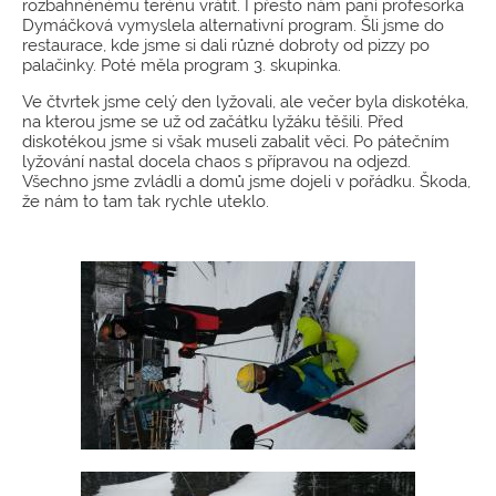
rozbahněnému terénu vrátit. I přesto nám paní profesorka
Dymáčková vymyslela alternativní program. Šli jsme do
restaurace, kde jsme si dali různé dobroty od pizzy po
palačinky. Poté měla program 3. skupinka.
Ve čtvrtek jsme celý den lyžovali, ale večer byla diskotéka,
na kterou jsme se už od začátku lyžáku těšili. Před
diskotékou jsme si však museli zabalit věci. Po pátečním
lyžování nastal docela chaos s přípravou na odjezd.
Všechno jsme zvládli a domů jsme dojeli v pořádku. Škoda,
že nám to tam tak rychle uteklo.