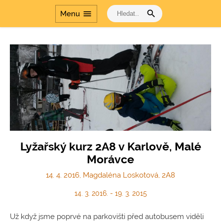
search
menu
Menu
Lyžařský kurz 2A8 v Karlově, Malé
Morávce
14. 4. 2016, Magdaléna Loskotová, 2A8
14. 3. 2016. - 19. 3. 2015
Už když jsme poprvé na parkovišti před autobusem viděli