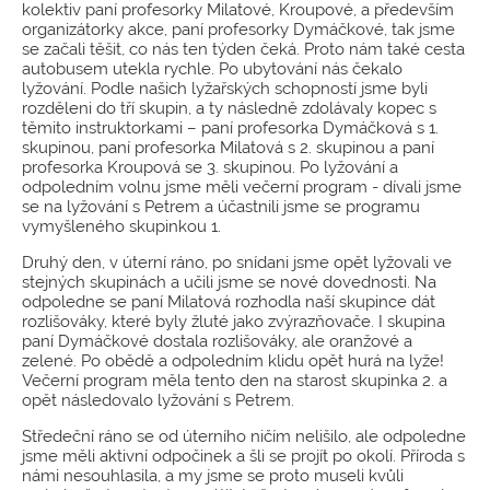
kolektiv paní profesorky Milatové, Kroupové, a především
organizátorky akce, paní profesorky Dymáčkové, tak jsme
se začali těšit, co nás ten týden čeká. Proto nám také cesta
autobusem utekla rychle. Po ubytování nás čekalo
lyžování. Podle našich lyžařských schopností jsme byli
rozděleni do tří skupin, a ty následně zdolávaly kopec s
těmito instruktorkami – paní profesorka Dymáčková s 1.
skupinou, paní profesorka Milatová s 2. skupinou a paní
profesorka Kroupová se 3. skupinou. Po lyžování a
odpoledním volnu jsme měli večerní program - dívali jsme
se na lyžování s Petrem a účastnili jsme se programu
vymyšleného skupinkou 1.
Druhý den, v úterní ráno, po snídani jsme opět lyžovali ve
stejných skupinách a učili jsme se nové dovednosti. Na
odpoledne se paní Milatová rozhodla naší skupince dát
rozlišováky, které byly žluté jako zvýrazňovače. I skupina
paní Dymáčkové dostala rozlišováky, ale oranžové a
zelené. Po obědě a odpoledním klidu opět hurá na lyže!
Večerní program měla tento den na starost skupinka 2. a
opět následovalo lyžování s Petrem.
Středeční ráno se od úterního ničím nelišilo, ale odpoledne
jsme měli aktivní odpočinek a šli se projít po okolí. Příroda s
námi nesouhlasila, a my jsme se proto museli kvůli