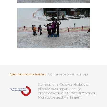
Zpět na hlavní stránku
|
Ochrana osobních údajů
Gymnázium, Ostrava-Hrabůvka,
příspěvková organizace, je
příspěvkovou organizací zřizovanou
Moravskoslezským krajem.