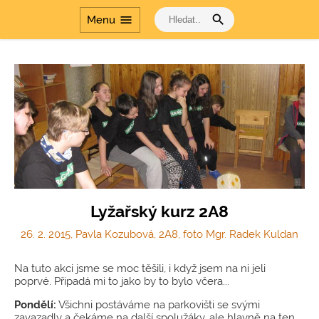
search
menu
Menu
Lyžařský kurz 2A8
26. 2. 2015, Pavla Kozubová, 2A8, foto Mgr. Radek Kuldan
Na tuto akci jsme se moc těšili, i když jsem na ni jeli
poprvé. Připadá mi to jako by to bylo včera...
Pondělí:
Všichni postáváme na parkovišti se svými
zavazadly a čekáme na další spolužáky, ale hlavně na ten