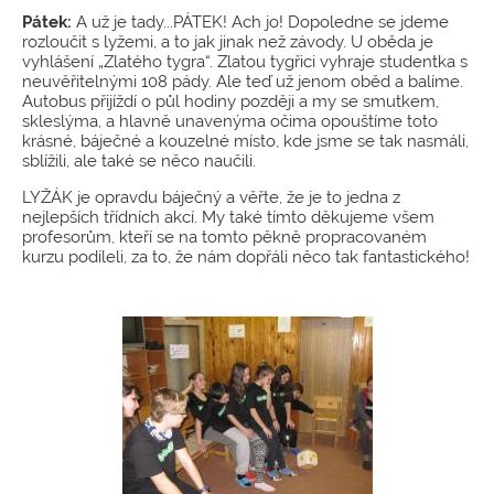
Pátek:
A už je tady...PÁTEK! Ach jo! Dopoledne se jdeme
rozloučit s lyžemi, a to jak jinak než závody. U oběda je
vyhlášení „Zlatého tygra“. Zlatou tygřici vyhraje studentka s
neuvěřitelnými 108 pády. Ale teď už jenom oběd a balíme.
Autobus přijíždí o půl hodiny později a my se smutkem,
skleslýma, a hlavně unavenýma očima opouštíme toto
krásné, báječné a kouzelné místo, kde jsme se tak nasmáli,
sblížili, ale také se něco naučili.
LYŽÁK je opravdu báječný a věřte, že je to jedna z
nejlepších třídních akcí. My také tímto děkujeme všem
profesorům, kteří se na tomto pěkně propracovaném
kurzu podíleli, za to, že nám dopřáli něco tak fantastického!