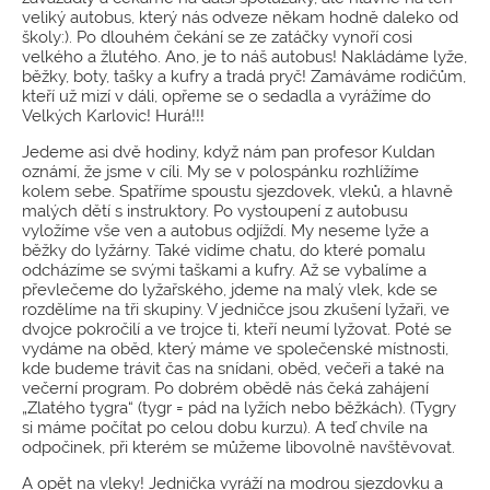
veliký autobus, který nás odveze někam hodně daleko od
školy:). Po dlouhém čekání se ze zatáčky vynoří cosi
velkého a žlutého. Ano, je to náš autobus! Nakládáme lyže,
běžky, boty, tašky a kufry a tradá pryč! Zamáváme rodičům,
kteří už mizí v dáli, opřeme se o sedadla a vyrážíme do
Velkých Karlovic! Hurá!!!
Jedeme asi dvě hodiny, když nám pan profesor Kuldan
oznámí, že jsme v cíli. My se v polospánku rozhlížíme
kolem sebe. Spatříme spoustu sjezdovek, vleků, a hlavně
malých dětí s instruktory. Po vystoupení z autobusu
vyložíme vše ven a autobus odjíždí. My neseme lyže a
běžky do lyžárny. Také vidíme chatu, do které pomalu
odcházíme se svými taškami a kufry. Až se vybalíme a
převlečeme do lyžařského, jdeme na malý vlek, kde se
rozdělíme na tři skupiny. V jedničce jsou zkušení lyžaři, ve
dvojce pokročilí a ve trojce ti, kteří neumí lyžovat. Poté se
vydáme na oběd, který máme ve společenské místnosti,
kde budeme trávit čas na snídani, oběd, večeři a také na
večerní program. Po dobrém obědě nás čeká zahájení
„Zlatého tygra“ (tygr = pád na lyžích nebo běžkách). (Tygry
si máme počítat po celou dobu kurzu). A teď chvíle na
odpočinek, při kterém se můžeme libovolně navštěvovat.
A opět na vleky! Jednička vyráží na modrou sjezdovku a