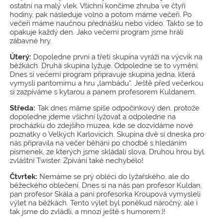
ostatní na malý vlek. Všichni končíme zhruba ve čtyři
hodiny, pak následuje volno a potom máme večeři. Po
večeři máme naučnou přednášku nebo video. Takto se to
opakuje každý den. Jako večerní program jsme hráli
zábavné hry.
Úterý:
Dopoledne první a třetí skupina vyráží na výcvik na
běžkách. Druhá skupina lyžuje. Odpoledne se to vymění.
Dnes si večerní program připravuje skupina jedna, která
vymyslí pantomimu a hru „lambádu“. Ještě před večerkou
si zazpíváme s kytarou a panem profesorem Kuldanem.
Středa:
Tak dnes máme spíše odpočinkový den, protože
dopoledne jdeme všichni lyžovat a odpoledne na
procházku do zdejšího muzea, kde se dozvídáme nové
poznatky o Velkých Karlovicích. Skupina dvě si dneska pro
nás připravila na večer běhání po chodbě s hledáním
písmenek, ze kterých jsme skládali slova. Druhou hrou byl
zvláštní Twister. Zpívání také nechybělo!
Čtvrtek:
Nemáme se prý obléci do lyžařského, ale do
běžeckého oblečení. Dnes si na nás pan profesor Kuldan,
pan profesor Skála a paní profesorka Kroupová vymysleli
výlet na běžkách. Tento výlet byl poněkud náročný, ale i
tak jsme do zvládli, a mnozí ještě s humorem:)!