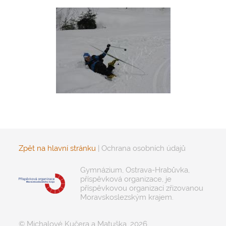
Zpět na hlavní stránku
|
Ochrana osobních údajů
Gymnázium, Ostrava-Hrabůvka,
příspěvková organizace, je
příspěvkovou organizací zřizovanou
Moravskoslezským krajem.
© Michalové Kučera a Matuška, 2026