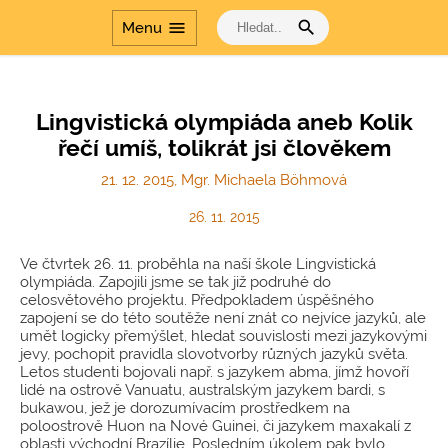
Šablony
search
menu
Menu
Dvakrát měř a jednou
řeš
Cesta dějinami a Cesta
dějinami - období
Lingvistická olympiáda aneb Kolik
komunismu
řečí umíš, tolikrát jsi člověkem
21. 12. 2015, Mgr. Michaela Böhmová
26. 11. 2015
Ve čtvrtek 26. 11. proběhla na naší škole Lingvistická
olympiáda. Zapojili jsme se tak již podruhé do
celosvětového projektu. Předpokladem úspěšného
zapojení se do této soutěže není znát co nejvíce jazyků, ale
umět logicky přemýšlet, hledat souvislosti mezi jazykovými
jevy, pochopit pravidla slovotvorby různých jazyků světa.
Letos studenti bojovali např. s jazykem abma, jímž hovoří
lidé na ostrově Vanuatu, australským jazykem bardi, s
bukawou, jež je dorozumívacím prostředkem na
poloostrově Huon na Nové Guinei, či jazykem maxakalí z
oblasti východní Brazílie. Posledním úkolem pak bylo