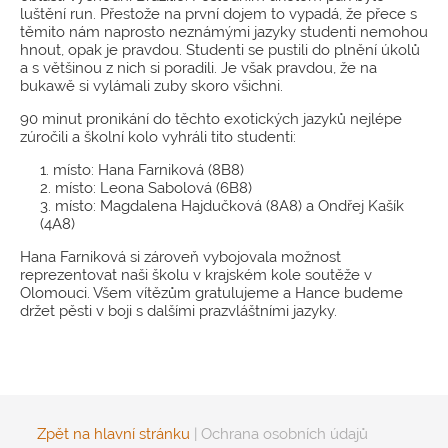
luštění run. Přestože na první dojem to vypadá, že přece s
těmito nám naprosto neznámými jazyky studenti nemohou
hnout, opak je pravdou. Studenti se pustili do plnění úkolů
a s většinou z nich si poradili. Je však pravdou, že na
bukawě si vylámali zuby skoro všichni.
90 minut pronikání do těchto exotických jazyků nejlépe
zúročili a školní kolo vyhráli tito studenti:
1. místo: Hana Farniková (8B8)
2. místo: Leona Sabolová (6B8)
3. místo: Magdalena Hajdučková (8A8) a Ondřej Kašík
(4A8)
Hana Farniková si zároveň vybojovala možnost
reprezentovat naši školu v krajském kole soutěže v
Olomouci. Všem vítězům gratulujeme a Hance budeme
držet pěsti v boji s dalšími prazvláštními jazyky.
Zpět na hlavní stránku
|
Ochrana osobních údajů