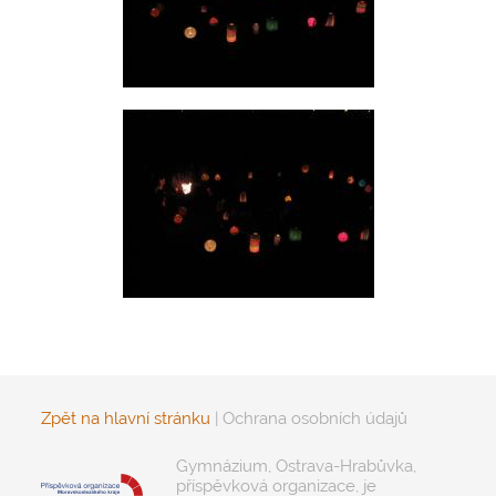
Zpět na hlavní stránku
|
Ochrana osobních údajů
Gymnázium, Ostrava-Hrabůvka,
příspěvková organizace, je