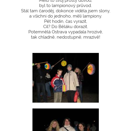
Mělo to svůj prostý důvod,
byl to lampionový průvod.
Stál tam čaroděj, dokonce viděla jsem slony,
a všichni do jednoho, měli lampiony.
Pět hodin, čas vyrazit,
Cíl? Do Běláku dorazit.
Potemnělá Ostrava vypadala hrozivě,
tak chladně, nedostupně, mrazivě!