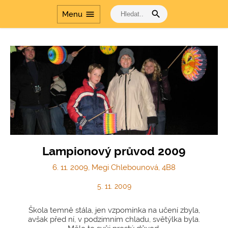
search
menu
Menu
Lampionový průvod 2009
6. 11. 2009, Megi Chlebounová, 4B8
5. 11. 2009
Škola temně stála, jen vzpomínka na učení zbyla,
avšak před ní, v podzimním chladu, světýlka byla.