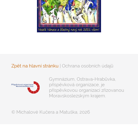
Zpět na hlavní stránku
|
Ochrana osobních údajů
Gymnázium, Ostrava-Hrabůvka,
příspěvková organizace, je
příspěvkovou organizací zřizovanou
Moravskoslezským krajem.
© Michalové Kučera a Matuška, 2026