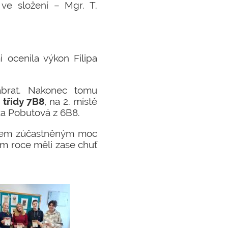
ve složení – Mgr. T.
i ocenila výkon Filipa
abrat. Nakonec tomu
 třídy 7B8
, na 2. místě
ka Pobutová z 6B8.
 všem zúčastněným moc
ím roce měli zase chuť