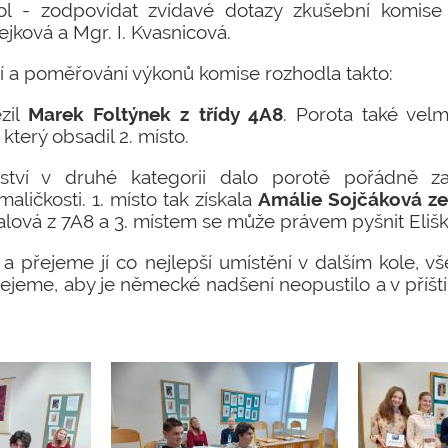
ol - zodpovídat zvídavé dotazy zkušební komise 
jková a Mgr. I. Kvasnicová.
 a poměřování výkonů komise rozhodla takto:
ězil
Marek Foltýnek z třídy 4A8
. Porota také velm
 který obsadil 2. místo.
zství v druhé kategorii dalo porotě pořádně z
ličkosti. 1. místo tak získala
Amálie Sojčáková ze
talová z 7A8 a 3. místem se může právem pyšnit Eliš
a přejeme jí co nejlepší umístění v dalším kole,
jeme, aby je německé nadšení neopustilo a v příšt