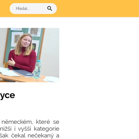
search
zyce
e německém, které se
nižší i vyšší kategorie
však čekal nečekaný a