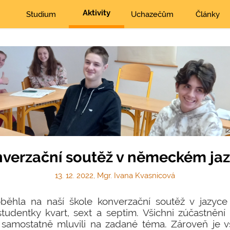
Aktivity
Studium
Uchazečům
Články
verzační soutěž v německém ja
13. 12. 2022, Mgr. Ivana Kvasnicová
oběhla na naší škole konverzační soutěž v jazyc
studentky kvart, sext a septim. Všichni zúčastnění 
 samostatně mluvili na zadané téma. Zároveň je 