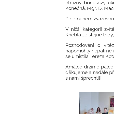
obtížný bonusový úk
Konečná, Mgr. D. Mace
Po dlouhém zvažování
V nižší kategorii zvít
Knebla ze stejné třídy,
Rozhodování o vítě
napomohly nepatrné ma
se umístila Tereza Ko
Amálce držíme palce 
děkujeme a nadále pře
s námi šprechtit!