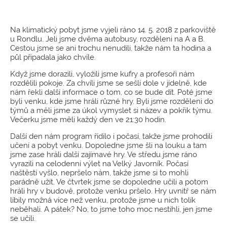
Na klimatický pobyt jsme vyjeli ráno 14. 5. 2018 z parkoviště
u Rondlu. Jeli jsme dvěma autobusy, rozděleni na A a B.
Cestou jsme se ani trochu nenudili, takže nám ta hodina a
půl připadala jako chvíle.
Když jsme dorazili, vyložili jsme kufry a profesoři nám
rozdělili pokoje. Za chvíli jsme se sešli dole v jídelně, kde
nám řekli další informace o tom, co se bude dít. Poté jsme
byli venku, kde jsme hráli různé hry. Byli jsme rozděleni do
týmů a měli jsme za úkol vymyslet si název a pokřik týmu.
Večerku jsme měli každý den ve 21:30 hodin.
Další den nám program řídilo i počasí, takže jsme prohodili
učení a pobyt venku. Dopoledne jsme šli na louku a tam
jsme zase hráli další zajímavé hry. Ve středu jsme ráno
vyrazili na celodenní výlet na Velký Javorník. Počasí
naštěstí vyšlo, nepršelo nám, takže jsme si to mohli
parádně užít. Ve čtvrtek jsme se dopoledne učili a potom
hráli hry v budově, protože venku pršelo. Hry uvnitř se nám
líbily možná více než venku, protože jsme u nich tolik
neběhali. A pátek? No, to jsme toho moc nestihli, jen jsme
se učili.