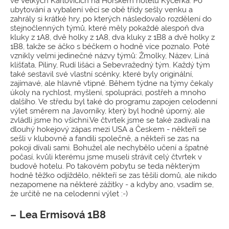
ve Velkých Karlovicích na Horském hotelu Kyčerka. Po
ubytování a vybalení věcí se obě třídy sešly venku a
zahrály si krátké hry, po kterých následovalo rozdělení do
stejnočlenných týmů, které měly pokaždé alespoň dva
kluky z 1A8, dvě holky z 1A8, dva kluky z 1B8 a dvě holky z
1B8, takže se áčko s béčkem o hodně více poznalo. Poté
vznikly velmi jedinečné názvy týmů: Žmolky, Název, Líná
klíšťata, Piliny, Rudí lišáci a Sebevražedný tým. Každý tým
také sestavil své vlastní scénky, které byly originální,
zajímavé, ale hlavně vtipné. Během týdne na týmy čekaly
úkoly na rychlost, myšlení, spolupráci, postřeh a mnoho
dalšího. Ve středu byl také do programu zapojen celodenní
výlet směrem na Javorníky, který byl hodně úporný, ale
zvládli jsme ho všichni.Ve čtvrtek jsme se také zadívali na
dlouhý hokejový zápas mezi USA a Českem - někteří se
sešli v klubovně a fandili společně, a někteří se zas na
pokoji dívali sami. Bohužel ale nechybělo učení a špatné
počasí, kvůli kterému jsme museli strávit celý čtvrtek v
budově hotelu. Po takovém pobytu se teda některým
hodně těžko odjíždělo, někteří se zas těšili domů, ale nikdo
nezapomene na některé zážitky - a kdyby ano, vsadím se,
že určitě ne na celodenní výlet :-)
Lea Ermisová 1B8