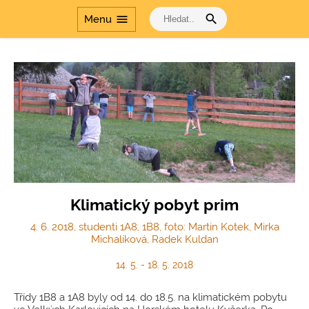
search
menu
Menu
Klimatický pobyt prim
4. 6. 2018, studenti 1A8, 1B8, foto: Martin Kotek, Mirka
Michalíková, Radek Kuldan
14. 5. - 18. 5. 2018
Třídy 1B8 a 1A8 byly od 14. do 18.5. na klimatickém pobytu