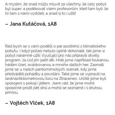
A myslím, že snad můžu mluvit za všechny, že celý pobyt
byl super, a poděkovat všem profesorům, kteří tam byli, že
to tam s námi vydrželi, a snad si to i užili!
Jana Kutáčová, 1A8
Rád bych se s vámi podělil o pár postřehů z klimatického
pobytu. I když počasí nebylo úplně dokonalé, tak jsme si
pobyt náramně užili. Vyučující pro nás připravili skvělý
program, za což jim patří dík. Hráli jsme například foukanou,
hádání čísel, ocáskovanou a mnoho dalších her. Zasmáli
jsme se u našich pantomimických scének, kdy jsme
předváděli pohádky a povolání. Také jsme se vypravili na
šestnáctikilometrovou túru na Ztracenec. Určitě jsme byli
spokojeni s pokoji i jídlem. Jsem rád, že jsme mohli
společně prožít pět dnů a mohli se seznámit i s druhou
primou.
Vojtěch Vlček, 1A8