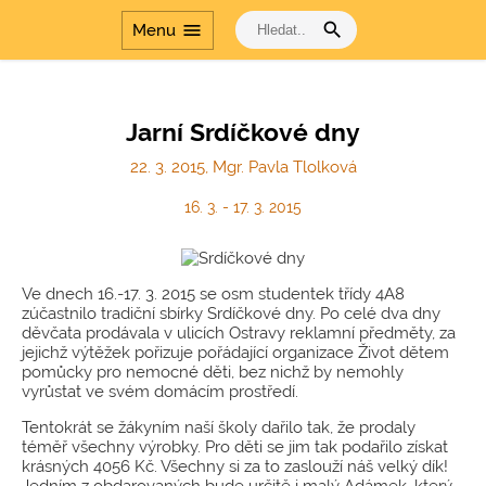
Přírodovědné
laboratoře v
search
menu
Menu
gymnáziích
Dalším vzděláváním
pedagogických
pracovníků k jejich
Jarní Srdíčkové dny
profesnímu rozvoji
22. 3. 2015, Mgr. Pavla Tlolková
Šablony
Dvakrát měř a jednou
16. 3. - 17. 3. 2015
řeš
Cesta dějinami a Cesta
dějinami - období
Ve dnech 16.-17. 3. 2015 se osm studentek třídy 4A8
komunismu
zúčastnilo tradiční sbírky Srdíčkové dny. Po celé dva dny
děvčata prodávala v ulicích Ostravy reklamní předměty, za
jejichž výtěžek pořizuje pořádající organizace Život dětem
pomůcky pro nemocné děti, bez nichž by nemohly
vyrůstat ve svém domácím prostředí.
Tentokrát se žákyním naší školy dařilo tak, že prodaly
téměř všechny výrobky. Pro děti se jim tak podařilo získat
krásných 4056 Kč. Všechny si za to zaslouží náš velký dík!
Jedním z obdarovaných bude určitě i malý Adámek, který