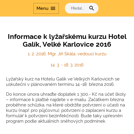
Přírodovědné
laboratoře v
search
menu
Menu
gymnáziích
Dalším vzděláváním
pedagogických
pracovníků k jejich
Informace k lyžařskému kurzu Hotel
profesnímu rozvoji
Galík, Velké Karlovice 2016
Šablony
1. 2. 2016, Mgr. Jiří Skála, vedoucí kurzu
Dvakrát měř a jednou
řeš
14. 3. - 18. 3. 2016
Cesta dějinami a Cesta
dějinami - období
Lyžařský kurz na Hotelu Galík ve Velkých Karlovicích se
komunismu
uskuteční v plánovaném termínu 14.-18. března 2016.
Do konce února uhraďte doplatek 1 300,- Kč na účet školy
– informace k platbě najdete v e-mailu. Začátkem března
proběhne schůzka, na které obdržíte potvrzení o účasti na
kurzu (např. pro půjčovnu), potvrzení o zaplacení kurzu a
formulář k potvrzení bezinfekčnosti. Bude taky upřesněn
program podle aktuálních sněhových podmínek.