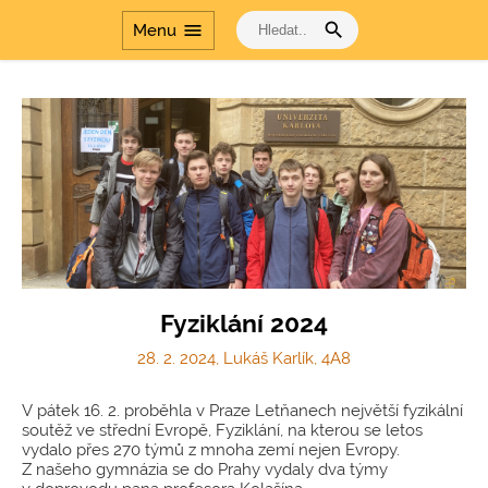
search
menu
Menu
Fyziklání 2024
28. 2. 2024, Lukáš Karlík, 4A8
V pátek 16. 2. proběhla v Praze Letňanech největší fyzikální
soutěž ve střední Evropě, Fyziklání, na kterou se letos
vydalo přes 270 týmů z mnoha zemí nejen Evropy.
Z našeho gymnázia se do Prahy vydaly dva týmy