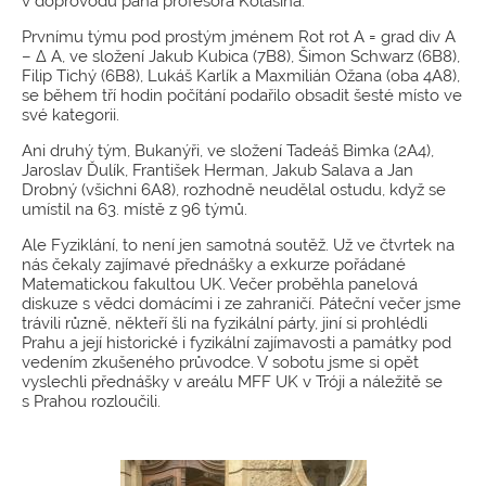
v doprovodu pana profesora Kolašína.
Prvnímu týmu pod prostým jménem Rot rot A = grad div A
– Δ A, ve složení Jakub Kubica (7B8), Šimon Schwarz (6B8),
Filip Tichý (6B8), Lukáš Karlík a Maxmilián Ožana (oba 4A8),
se během tří hodin počítání podařilo obsadit šesté místo ve
své kategorii.
Ani druhý tým, Bukanýři, ve složení Tadeáš Bimka (2A4),
Jaroslav Ďulík, František Herman, Jakub Salava a Jan
Drobný (všichni 6A8), rozhodně neudělal ostudu, když se
umístil na 63. místě z 96 týmů.
Ale Fyziklání, to není jen samotná soutěž. Už ve čtvrtek na
nás čekaly zajímavé přednášky a exkurze pořádané
Matematickou fakultou UK. Večer proběhla panelová
diskuze s vědci domácími i ze zahraničí. Páteční večer jsme
trávili různě, někteří šli na fyzikální párty, jiní si prohlédli
Prahu a její historické i fyzikální zajímavosti a památky pod
vedením zkušeného průvodce. V sobotu jsme si opět
vyslechli přednášky v areálu MFF UK v Tróji a náležitě se
s Prahou rozloučili.