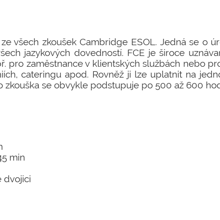
í ze všech zkoušek Cambridge ESOL. Jedná se o úro
 všech jazykových dovedností. FCE je široce uznáva
. pro zaměstnance v klientských službách nebo pro
niích, cateringu apod. Rovněž ji lze uplatnit na jedn
Tato zkouška se obvykle podstupuje po 500 až 600 ho
n
 45 min
 dvojici