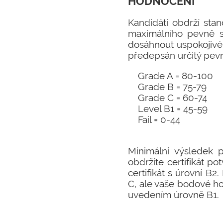
HODNOCENÍ
Kandidáti obdrží sta
maximálního pevně s
dosáhnout uspokojivé
předepsán určitý pev
Grade A = 80-100
Grade B = 75-79
Grade C = 60-74
Level B1 = 45-59
Fail = 0-44
Minimální výsledek 
obdržíte certifikát p
certifikát s úrovní B
C, ale vaše bodové ho
uvedením úrovně B1.