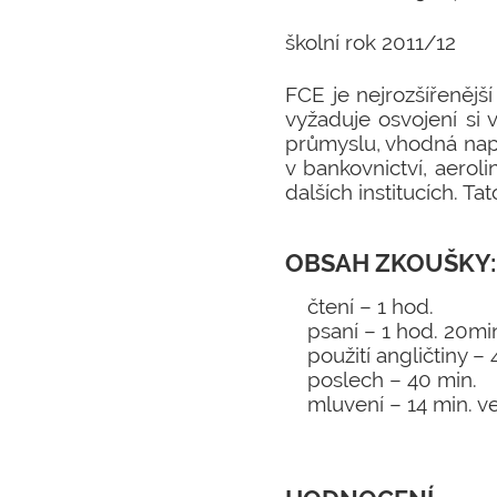
školní rok 2011/12
FCE je nejrozšířenějš
vyžaduje osvojení si
průmyslu, vhodná např
v bankovnictví, aeroli
dalších institucích. 
OBSAH ZKOUŠKY:
čtení – 1 hod.
psaní – 1 hod. 20mi
použití angličtiny –
poslech – 40 min.
mluvení – 14 min. ve