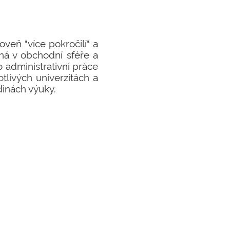
veň "více pokročilí" a
ná v obchodní sféře a
 administrativní práce
otlivých univerzitách a
dinách výuky.