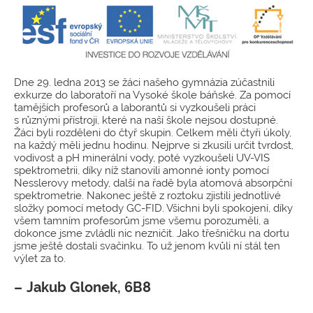
Dne 29. ledna 2013 se žáci našeho gymnázia zúčastnili
exkurze do laboratoří na Vysoké škole báňské. Za pomocí
tamějších profesorů a laborantů si vyzkoušeli práci
s různými přístroji, které na naší škole nejsou dostupné.
Žáci byli rozděleni do čtyř skupin. Celkem měli čtyři úkoly,
na každý měli jednu hodinu. Nejprve si zkusili určit tvrdost,
vodivost a pH minerální vody, poté vyzkoušeli UV-VIS
spektrometrii, díky níž stanovili amonné ionty pomocí
Nesslerovy metody, další na řadě byla atomová absorpční
spektrometrie. Nakonec ještě z roztoku zjistili jednotlivé
složky pomocí metody GC-FID. Všichni byli spokojení, díky
všem tamním profesorům jsme všemu porozuměli, a
dokonce jsme zvládli nic nezničit. Jako třešničku na dortu
jsme ještě dostali svačinku. To už jenom kvůli ní stál ten
výlet za to.
Jakub Glonek, 6B8