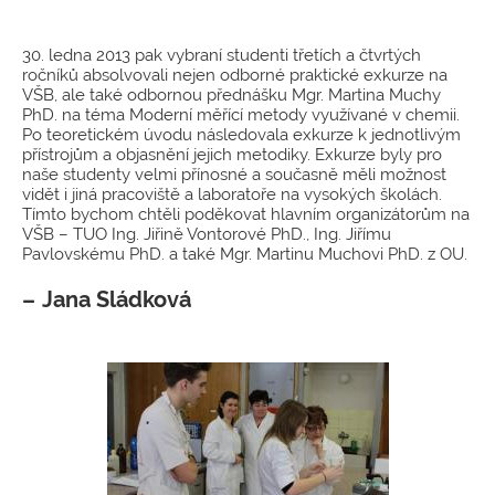
30. ledna 2013 pak vybraní studenti třetích a čtvrtých
ročníků absolvovali nejen odborné praktické exkurze na
VŠB, ale také odbornou přednášku Mgr. Martina Muchy
PhD. na téma Moderní měřící metody využívané v chemii.
Po teoretickém úvodu následovala exkurze k jednotlivým
přístrojům a objasnění jejich metodiky. Exkurze byly pro
naše studenty velmi přínosné a současně měli možnost
vidět i jiná pracoviště a laboratoře na vysokých školách.
Tímto bychom chtěli poděkovat hlavním organizátorům na
VŠB – TUO Ing. Jiřině Vontorové PhD., Ing. Jiřímu
Pavlovskému PhD. a také Mgr. Martinu Muchovi PhD. z OU.
Jana Sládková