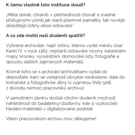
K čemu vlastně tato instituce slouží?
„Měla sbírati, chrániti, v přehlednosti chovat a snadně
přístupnými učiniti jak starší písemné památky, tak novější
důležitější listiny obce ostravské.“
A co zde mohli naši studenti spatřit?
Vybrané archiválie, např. listinu, kterou vydal městu císař
Karel IV. v roce 1362, nejstarší ostravské noviny, katastrální
mapy, kroniky, vysvědčení, domovské listy, fotografie a
spoustu dalších zajímavých materiálů.
Kromě toho se s archiváři/archivářkami vydali do
depozitáře, kam se veřejnost obvykle nedostane, dále do
knihařské a fotografické dílny (s výjimkou třídy 5A8,
z důvodu nemoci pracovníků archivu).
V samotném závěru dostali všichni studenti možnost
nahlédnout do badatelny/studovny, kde si vyzkoušeli
hledání materiálů v digitalizované podobě.
Všem pracovníkům archivu moc děkujeme!