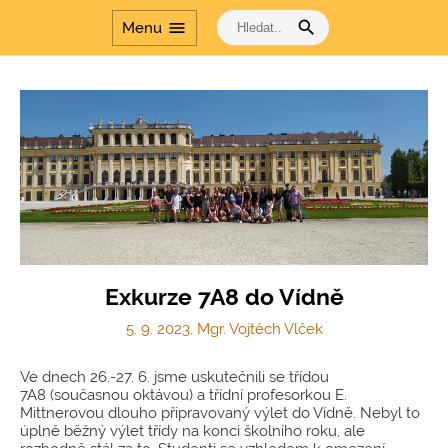
search
menu
Menu
Exkurze 7A8 do Vídně
5. 9. 2023, Mgr. Vojtěch Vlček
Ve dnech 26.-27. 6. jsme uskutečnili se třídou
7A8 (současnou oktávou) a třídní profesorkou E.
Mittnerovou dlouho připravovaný výlet do Vídně. Nebyl to
úplně běžný výlet třídy na konci školního roku, ale