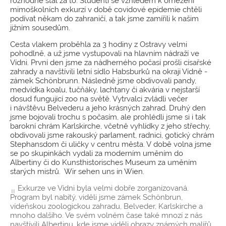
rozhodně stál za to. Studenti se vzhledem k omezení
mimoškolních exkurzí v době covidové epidemie chtěli
podívat někam do zahraničí, a tak jsme zamířili k našim
jižním sousedům.
Cesta vlakem proběhla za 3 hodiny z Ostravy velmi
pohodlně, a už jsme vystupovali na hlavním nádraží ve
Vídni. První den jsme za nádherného počasí prošli císařské
zahrady a navštívili letní sídlo Habsburků na okraji Vídně -
zámek Schönbrunn. Následně jsme obdivovali pandy,
medvídka koalu, tučňáky, lachtany či akvária v nejstarší
dosud fungující zoo na světě. Vytrvalci zvládli večer
i návštěvu Belvederu a jeho krásných zahrad. Druhý den
jsme bojovali trochu s počasím, ale prohlédli jsme si i tak
barokní chrám Karlskirche, včetně vyhlídky z jeho střechy,
obdivovali jsme rakouský parlament, radnici, gotický chrám
Stephansdom či uličky v centru města. V době volna jsme
se po skupinkách vydali za moderním uměním do
Albertiny či do Kunsthistorisches Museum za uměním
starých mistrů. Wir sehen uns in Wien.
Exkurze ve Vídni byla velmi dobře zorganizovaná.
Program byl nabitý, viděli jsme zámek Schönbrun,
vídeňskou zoologickou zahradu, Belveder, Karlskirche a
mnoho dalšího. Ve svém volném čase také mnozí z nás
navštívili Albertinu, kde jsme viděli obrazy známých malířů,