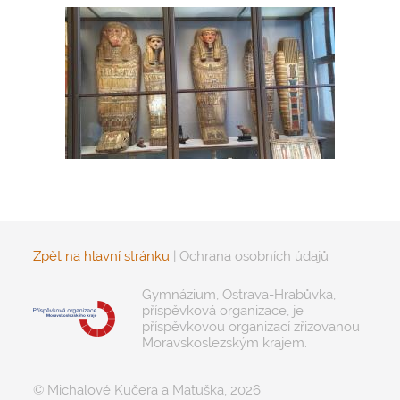
Zpět na hlavní stránku
|
Ochrana osobních údajů
Gymnázium, Ostrava-Hrabůvka,
příspěvková organizace, je
příspěvkovou organizací zřizovanou
Moravskoslezským krajem.
© Michalové Kučera a Matuška, 2026