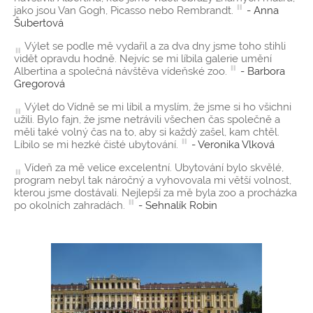
jako jsou Van Gogh, Picasso nebo Rembrandt.
- Anna
Šubertová
Výlet se podle mě vydařil a za dva dny jsme toho stihli
vidět opravdu hodně. Nejvíc se mi líbila galerie umění
Albertina a společná návštěva vídeňské zoo.
- Barbora
Gregorová
Výlet do Vídně se mi líbil a myslím, že jsme si ho všichni
užili. Bylo fajn, že jsme netrávili všechen čas společně a
měli také volný čas na to, aby si každý zašel, kam chtěl.
Líbilo se mi hezké čisté ubytování.
- Veronika Vlková
Vídeň za mě velice excelentní. Ubytování bylo skvělé,
program nebyl tak náročný a vyhovovala mi větší volnost,
kterou jsme dostávali. Nejlepší za mě byla zoo a procházka
po okolních zahradách.
- Sehnalík Robin