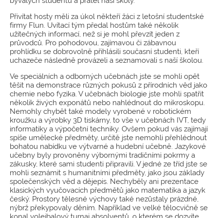
bývalých studentů a přátel naší školy.
Přivítat hosty měli za úkol někteří žáci z letošní studentské
firmy Flun. Uvítací tým předal hostům také několik
užitečných informací, než si je mohl převzít jeden z
průvodců. Pro pohodovou, zajímavou či zábavnou
prohlídku se dobrovolně přihlásili současní studenti, kteří
uchazeče následně provázeli a seznamovali s naší školou.
Ve speciálních a odborných učebnách jste se mohli opět
těšit na demonstrace různých pokusů z přírodních věd jako
chemie nebo fyzika. V učebnách biologie jste mohli spatřit
několik živých exponátů nebo nahlédnout do mikroskopu.
Nemohly chybět také modely vyrobené v robotickém
kroužku a výrobky 3D tiskárny, to vše v učebnách IVT, tedy
informatiky a výpočetní techniky. Ovšem pokud vás zajímají
spíše umělecké předměty, určitě jste nemohli přehlédnout
bohatou nabídku ve výtvarné a hudební učebně. Jazykové
učebny byly provoněny výbornými tradičními pokrmy a
zákusky, které sami studenti připravili. V jedné ze tříd jste se
mohli seznámit s humanitními předměty, jako jsou základy
společenských věd a dějepis. Nechyběly ani prezentace
klasických vyučovacích předmětů jako matematika a jazyk
český. Prostory tělesné výchovy také nezůstaly prázdné,
nýbrž překypovaly děním. Například ve velké tělocvičně se
konal volejbalový turnaj absolventů, o kterém se dozvíte