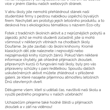
více v jiném článku našich webových stránek.
V atriu školy jste nemohli přehlédnout stánek naší
studentské firmy s pestrou nabídkou úspěchů bývalých
firem. Nechyběl ani prototyp jejich letošního produktu, a to
desková hra s ekologickou tématikou s názvem Eco-city.
Fotek z tradičních školních aktivit a z nejrůznějších pobytů a
zájezdů, jichž se mohli studenti zúčastnit, jste si mohli
všimnout v některých vitrínách na chodbách školy.
Doufáme, že jste zavítali i do školní knihovny. Kromě
klasických děl zde naleznete i nejnovější nebo
nejzajímavější knihy různých žánrů. Pokud Vám některé
informace chyběly, jak ohledně přijímacích zkoušek,
přípravných kurzů či fungování naší školy, byly pro vás
připraveny schůzky s paní ředitelkou. Spoustu dalších
uskutečněných aktivit můžete zhlédnout v přiložené
galerii, ze které nasajete příjemnou atmosféru letošních
Dnů otevřených dveří.
Děkujeme všem, kteří si udělali čas, navštívili naši školu a
využili pestrého programu v našich učebnách!
Uchazečům přejeme také hodně štěstí u přijímacích
zkoušek a v září na viděnou!