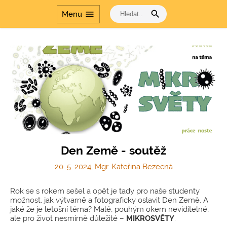
Dvakrát měř a jednou
search
menu
Menu
řeš
Cesta dějinami a Cesta
dějinami - období
komunismu
Den Země - soutěž
20. 5. 2024, Mgr. Kateřina Bezecná
Rok se s rokem sešel a opět je tady pro naše studenty
možnost, jak výtvarně a fotograficky oslavit Den Země. A
jaké že je letošní téma? Malé, pouhým okem neviditelné,
ale pro život nesmírně důležité –
MIKROSVĚTY
.