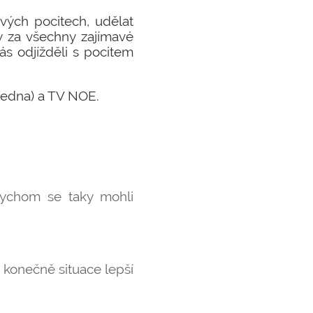
svých pocitech, udělat
y za všechny zajímavé
ás odjížděli s pocitem
 ledna) a TV NOE.
bychom se taky mohli
 konečně situace lepší