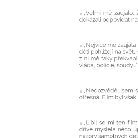
„Velmi mě zaujalo,
dokázali odpovídat na 
„Nejvíce mě zaujala 
děti pohlížejí na svět
z ni mě taky překvapi
vláda, policie, soudy...“
„Nedozvěděl jsem s
otřesná. Film byl však
„Líbil se mi ten fi
dříve myslela něco úp
názory samotných dětí