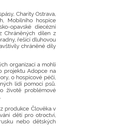
spásy, Charity Ostrava,
h, Mobilního hospice
sko-opavské diecézní
 z Chráněných dílen z
oradny, řešící dluhovou
vštívily chráněné díly
ých organizací a mohli
 o projektu Adopce na
ory, o hospicové péči,
ených lidí pomocí psů.
 o životě problémové
.
 z produkce Člověka v
ání dětí pro otroctví,
lorusku nebo dětských