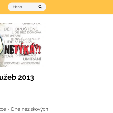
search
lužeb 2013
akce - Dne neziskových