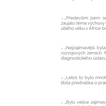
„Především jsem se
zaujalo téma výchovy 
útlého věku v Africe boj
„Nejzajímavější byl
rozvojových zemích. 
diagnostického ústavu
„Letos to bylo mnoh
líbila přednáška o prác
„Bylo velice zajíma