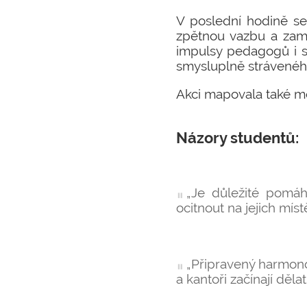
V poslední hodině se 
zpětnou vazbu a zamy
impulsy pedagogů i st
smysluplně stráveného 
Akci mapovala také méd
Názory studentů:
„Je důležité pomáh
ocitnout na jejich mís
„Připravený harmono
a kantoři začínají děla