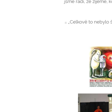
jsme rádi, že žijeme, kd
„Celkově to nebylo š