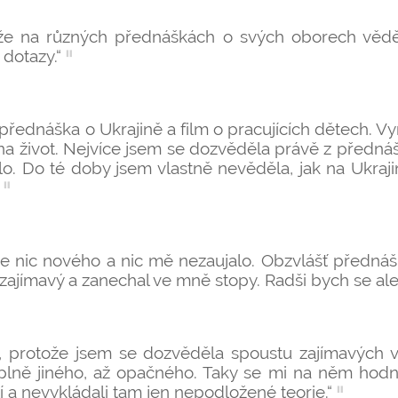
 že na různých přednáškách o svých oborech vědě
dotazy.“
přednáška o Ukrajině a film o pracujících dětech. Vyr
, na život. Nejvíce jsem se dozvěděla právě z předn
lo. Do té doby jsem vlastně nevěděla, jak na Ukra
e nic nového a nic mě nezaujalo. Obzvlášť předná
 zajímavý a zanechal ve mně stopy. Radši bych se ale 
lm, protože jsem se dozvěděla spoustu zajímavých v
lně jiného, až opačného. Taky se mi na něm hodně 
 a nevykládali tam jen nepodložené teorie.“