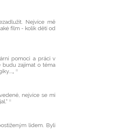
zadlužit. Nejvíce mě
é film - kolik dětí od
ární pomoci a práci v
e budu zajímat o téma
ky...„
vedené, nejvíce se mi
al.“
postiženým lidem. Byli