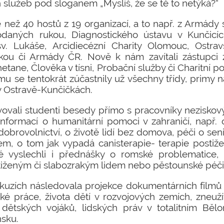
h služeb pod sloganem „Myslíš, že se tě to netýká?“
e než 40 hostů z 19 organizací, a to např. z Armády 
daných rukou, Diagnostického ústavu v Kunčicíc
v. Lukáše, Arcidiecézní Charity Olomouc, Ostrav
kou či Armády ČR. Nově k nám zavítali zástupci
etane, Člověka v tísni, Probační služby či Charitní p
u se tentokrát zúčastnily už všechny třídy, primy na
 v Ostravě-Kunčičkách.
lvovali studenti besedy přímo s pracovníky neziskov
formací o humanitární pomoci v zahraničí, např.
obrovolnictví, o životě lidí bez domova, péči o seni
em, o tom jak vypadá canisterapie- terapie postiž
né vyslechli i přednášky o romské problematice,
iženým či slabozrakým lidem nebo pěstounské péči
kuzích následovala projekce dokumentárních filmů
ské práce, života dětí v rozvojových zemích, zneužív
 dětských vojáků, lidských práv v totalitním Bě
sku.