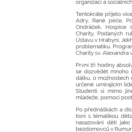
organizací a sociálníc
Tentokráte přijelo víc
Adry, Rané péče, Po
Ondráček, Hospice s
Charity, Podaných ru
Ústavu v Hrabyni, Jekh
problematiku. Program
Charity sv. Alexandra
První tři hodiny abso
se dozvědět mnoho in
dálku, o možnostech d
určené umírajícím lid
Studenti si mimo ji
mládeže, pomoci post
Po přednáškách a dis
tísni s tématikou dět
nasazování dětí jako
bezdomovců v Rumun