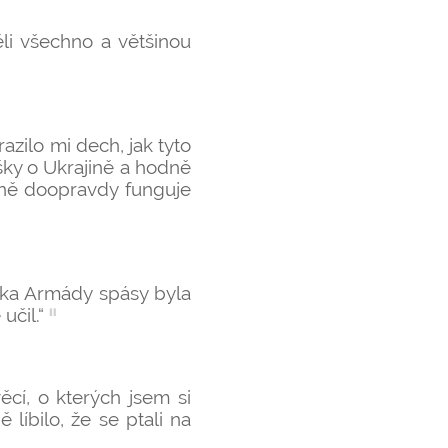
li všechno a většinou
azilo mi dech, jak tyto
ášky o Ukrajině a hodně
jině doopravdy funguje
ška Armády spásy byla
učil.“
ěcí, o kterých jsem si
líbilo, že se ptali na