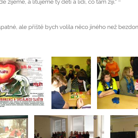
e žijeme, a litujeme ty děti a lidi, co tam žijí.“
patné, ale příště bych volila něco jiného než bezdo