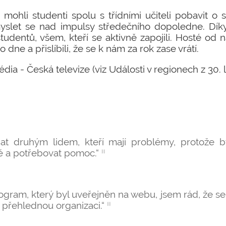
mohli studenti spolu s třídními učiteli pobavit o 
slet se nad impulsy středečního dopoledne. Dík
udentů, všem, kteří se aktivně zapojili. Hosté od n
dne a přislíbili, že se k nám za rok zase vrátí.
ia - Česká televize (viz Události v regionech z 30.
at druhým lidem, kteří mají problémy, protože 
tě a potřebovat pomoc.“
gram, který byl uveřejněn na webu, jsem rád, že se
t přehlednou organizaci.“