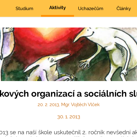
Aktivity
Studium
Uchazečům
Články
kových organizací a sociálních s
20. 2. 2013, Mgr. Vojtěch Vlček
30. 1. 2013
013 se na naší škole uskutečnil 2. ročník nevšední 