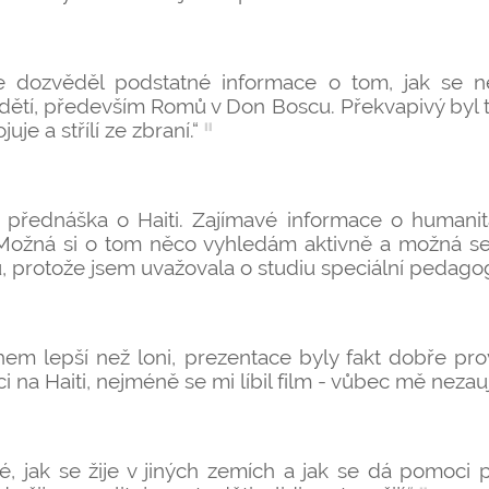
 dozvěděl podstatné informace o tom, jak se ne
dětí, především Romů v Don Boscu. Překvapivý byl tak
uje a střílí ze zbraní.“
a přednáška o Haiti. Zajímavé informace o humanit
Možná si o tom něco vyhledám aktivně a možná s
, protože jsem uvažovala o studiu speciální pedagogi
em lepší než loni, prezentace byly fakt dobře pro
i na Haiti, nejméně se mi líbil film - vůbec mě nezauj
vé, jak se žije v jiných zemích a jak se dá pomoci 