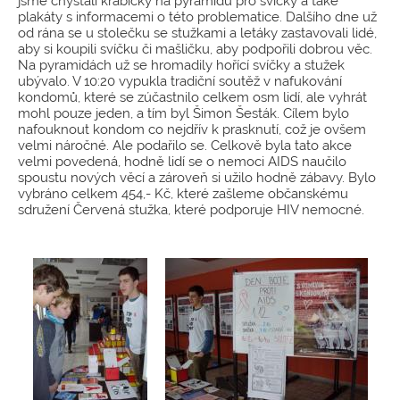
jsme chystali krabičky na pyramidu pro svíčky a také
plakáty s informacemi o této problematice. Dalšího dne už
od rána se u stolečku se stužkami a letáky zastavovali lidé,
aby si koupili svíčku či mašličku, aby podpořili dobrou věc.
Na pyramidách už se hromadily hořící svíčky a stužek
ubývalo. V 10:20 vypukla tradiční soutěž v nafukování
kondomů, které se zúčastnilo celkem osm lidí, ale vyhrát
mohl pouze jeden, a tím byl Šimon Šesták. Cílem bylo
nafouknout kondom co nejdřív k prasknutí, což je ovšem
velmi náročné. Ale podařilo se. Celkově byla tato akce
velmi povedená, hodně lidí se o nemoci AIDS naučilo
spoustu nových věcí a zároveň si užilo hodně zábavy. Bylo
vybráno celkem 454,- Kč, které zašleme občanskému
sdružení Červená stužka, které podporuje HIV nemocné.