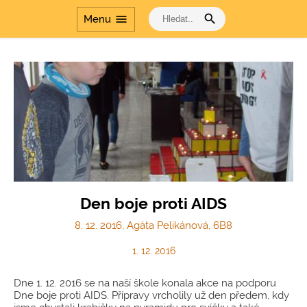
search
menu
Menu
Den boje proti AIDS
8. 12. 2016, Agáta Pelikánová, 6B8
1. 12. 2016
Dne 1. 12. 2016 se na naší škole konala akce na podporu
Dne boje proti AIDS. Přípravy vrcholily už den předem, kdy