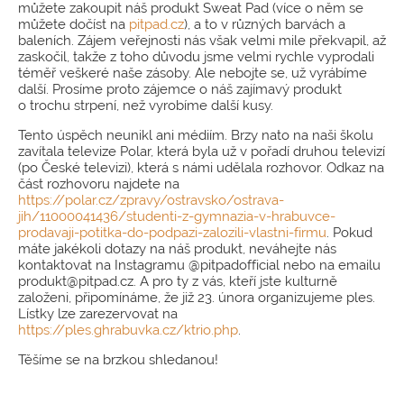
můžete zakoupit náš produkt Sweat Pad (více o něm se
můžete dočíst na
pitpad.cz
), a to v různých barvách a
baleních. Zájem veřejnosti nás však velmi mile překvapil, až
zaskočil, takže z toho důvodu jsme velmi rychle vyprodali
téměř veškeré naše zásoby. Ale nebojte se, už vyrábíme
další. Prosíme proto zájemce o náš zajímavý produkt
o trochu strpení, než vyrobíme další kusy.
Tento úspěch neunikl ani médiím. Brzy nato na naši školu
zavítala televize Polar, která byla už v pořadí druhou televizí
(po České televizi), která s námi udělala rozhovor. Odkaz na
část rozhovoru najdete na
https://polar.cz/zpravy/ostravsko/ostrava-
jih/11000041436/studenti-z-gymnazia-v-hrabuvce-
prodavaji-potitka-do-podpazi-zalozili-vlastni-firmu
. Pokud
máte jakékoli dotazy na náš produkt, neváhejte nás
kontaktovat na Instagramu @pitpadofficial nebo na emailu
produkt@pitpad.cz. A pro ty z vás, kteří jste kulturně
založeni, připomínáme, že již 23. února organizujeme ples.
Lístky lze zarezervovat na
https://ples.ghrabuvka.cz/ktrio.php
.
Těšíme se na brzkou shledanou!