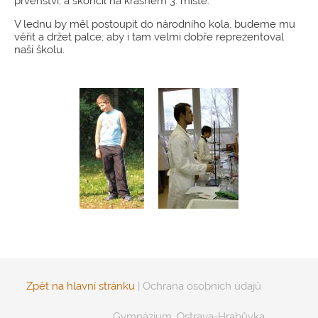
prvenství, a skončil na krásném 3. místě.
V lednu by měl postoupit do národního kola, budeme mu
věřit a držet palce, aby i tam velmi dobře reprezentoval
naši školu.
Zpět na hlavní stránku
|
Ochrana osobních údajů
Gymnázium, Ostrava-Hrabůvka,