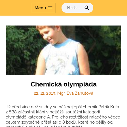
profesnímu rozvoji
search
menu
Menu
Šablony
Dvakrát měř a jednou
řeš
Cesta dějinami a Cesta
dějinami - období
komunismu
Chemická olympiáda
22. 12. 2019, Mgr. Eva Zahutová
Již před více než 10 dny se náš nejlepší chemik Patrik Kula
z 8B8 zúčastnil klání v nejtěžší soutěžní kategorii –
olympiádě kategorie A. Pro jeho roztržitost mladého vědce
celkem zbytečně přišel asi o 8 bodů, které ho dělily od