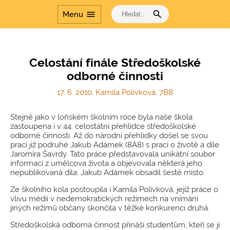
Přírodovědné
laboratoře v
search
menu
Menu
gymnáziích
Dalším vzděláváním
pedagogických
pracovníků k jejich
Celostání finále Středoškolské
profesnímu rozvoji
odborné činnosti
Šablony
17. 6. 2010, Kamila Polívková, 7B8
Dvakrát měř a jednou
řeš
Stejně jako v loňském školním roce byla naše škola
Cesta dějinami a Cesta
zastoupena i v 44. celostátní přehlídce středoškolské
dějinami - období
odborné činnosti. Až do národní přehlídky došel se svou
komunismu
prací již podruhé Jakub Adámek (8A8) s prací o životě a díle
Jaromíra Šavrdy. Tato práce představovala unikátní soubor
informací z umělcova života a objevovala některá jeho
nepublikovaná díla. Jakub Adámek obsadil šesté místo.
Ze školního kola postoupila i Kamila Polívková, jejíž práce o
vlivu médií v nedemokratických režimech na vnímání
jiných režimů občany skončila v těžké konkurenci druhá.
Středoškolská odborná činnost přináší studentům, kteří se jí