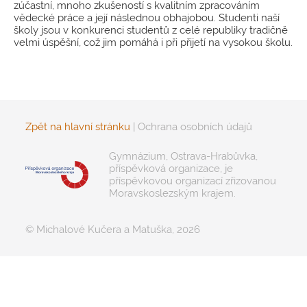
zúčastní, mnoho zkušeností s kvalitním zpracováním
vědecké práce a její následnou obhajobou. Studenti naší
školy jsou v konkurenci studentů z celé republiky tradičně
velmi úspěšní, což jim pomáhá i při přijetí na vysokou školu.
Zpět na hlavní stránku
|
Ochrana osobních údajů
Gymnázium, Ostrava-Hrabůvka,
příspěvková organizace, je
příspěvkovou organizací zřizovanou
Moravskoslezským krajem.
© Michalové Kučera a Matuška, 2026