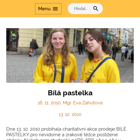
search
menu
Menu
Cesta dějinami a Cesta
dějinami - období
komunismu
Bílá pastelka
16. 11. 2010, Mgr. Eva Zahutová
13. 10. 2010
Dne 13. 10. 2010 probíhala charitativní akce prodeje BÍLÉ
PASTELKY pro nevidomé a zrakově těžce postižené