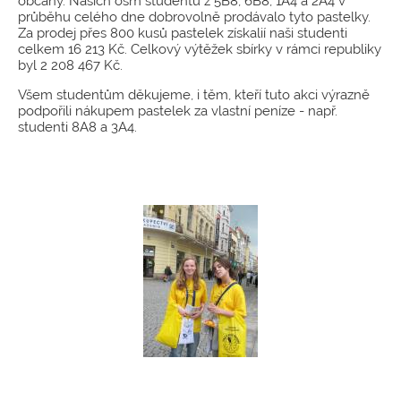
občany. Našich osm studentů z 5B8, 6B8, 1A4 a 2A4 v
průběhu celého dne dobrovolně prodávalo tyto pastelky.
Za prodej přes 800 kusů pastelek získalií naši studenti
celkem 16 213 Kč. Celkový výtěžek sbírky v rámci republiky
byl 2 208 467 Kč.
Všem studentům děkujeme, i těm, kteří tuto akci výrazně
podpořili nákupem pastelek za vlastní peníze - např.
studenti 8A8 a 3A4.