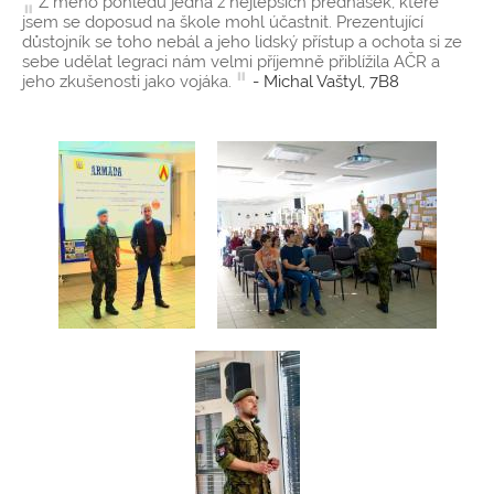
Z mého pohledu jedna z nejlepších přednášek, které
jsem se doposud na škole mohl účastnit. Prezentující
důstojník se toho nebál a jeho lidský přístup a ochota si ze
sebe udělat legraci nám velmi příjemně přiblížila AČR a
jeho zkušenosti jako vojáka.
- Michal Vaštyl, 7B8