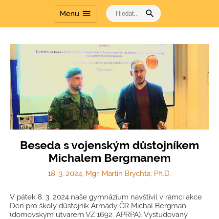
search
menu
Menu
Beseda s vojenským důstojníkem
Michalem Bergmanem
18. 3. 2024, Mgr. Martin Brychta, Ph.D.
V pátek 8. 3. 2024 naše gymnázium navštívil v rámci akce
Den pro školy důstojník Armády ČR Michal Bergman
(domovským útvarem VZ 1692, APRPA). Vystudovaný