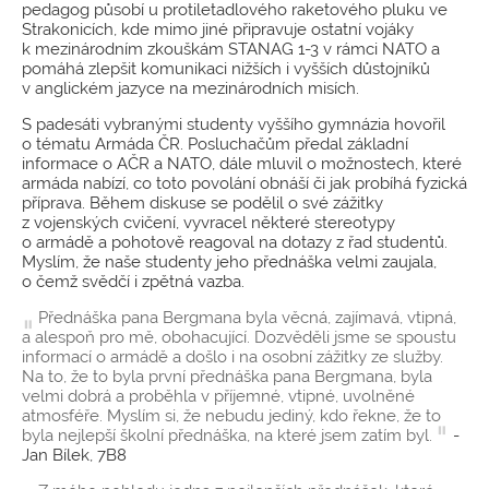
pedagog působí u protiletadlového raketového pluku ve
Strakonicích, kde mimo jiné připravuje ostatní vojáky
k mezinárodním zkouškám STANAG 1-3 v rámci NATO a
pomáhá zlepšit komunikaci nižších i vyšších důstojníků
v anglickém jazyce na mezinárodních misích.
S padesáti vybranými studenty vyššího gymnázia hovořil
o tématu Armáda ČR. Posluchačům předal základní
informace o AČR a NATO, dále mluvil o možnostech, které
armáda nabízí, co toto povolání obnáší či jak probíhá fyzická
příprava. Během diskuse se podělil o své zážitky
z vojenských cvičení, vyvracel některé stereotypy
o armádě a pohotově reagoval na dotazy z řad studentů.
Myslím, že naše studenty jeho přednáška velmi zaujala,
o čemž svědčí i zpětná vazba.
Přednáška pana Bergmana byla věcná, zajímavá, vtipná,
a alespoň pro mě, obohacující. Dozvěděli jsme se spoustu
informací o armádě a došlo i na osobní zážitky ze služby.
Na to, že to byla první přednáška pana Bergmana, byla
velmi dobrá a proběhla v příjemné, vtipné, uvolněné
atmosféře. Myslím si, že nebudu jediný, kdo řekne, že to
byla nejlepší školní přednáška, na které jsem zatím byl.
-
Jan Bílek, 7B8