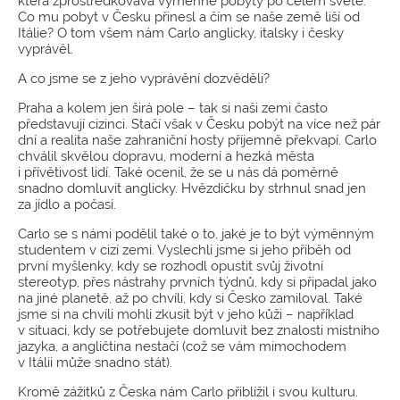
která zprostředkovává výměnné pobyty po celém světě.
Co mu pobyt v Česku přinesl a čím se naše země liší od
Itálie? O tom všem nám Carlo anglicky, italsky i česky
vyprávěl.
A co jsme se z jeho vyprávění dozvěděli?
Praha a kolem jen širá pole – tak si naši zemi často
představují cizinci. Stačí však v Česku pobýt na více než pár
dní a realita naše zahraniční hosty příjemně překvapí. Carlo
chválil skvělou dopravu, moderní a hezká města
i přívětivost lidí. Také ocenil, že se u nás dá poměrně
snadno domluvit anglicky. Hvězdičku by strhnul snad jen
za jídlo a počasí.
Carlo se s námi podělil také o to, jaké je to být výměnným
studentem v cizí zemi. Vyslechli jsme si jeho příběh od
první myšlenky, kdy se rozhodl opustit svůj životní
stereotyp, přes nástrahy prvních týdnů, kdy si připadal jako
na jiné planetě, až po chvíli, kdy si Česko zamiloval. Také
jsme si na chvíli mohli zkusit být v jeho kůži – například
v situaci, kdy se potřebujete domluvit bez znalosti místního
jazyka, a angličtina nestačí (což se vám mimochodem
v Itálii může snadno stát).
Kromě zážitků z Česka nám Carlo přiblížil i svou kulturu.