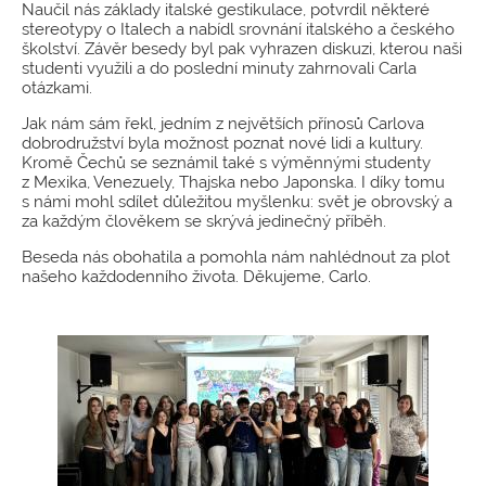
Naučil nás základy italské gestikulace, potvrdil některé
stereotypy o Italech a nabídl srovnání italského a českého
školství. Závěr besedy byl pak vyhrazen diskuzi, kterou naši
studenti využili a do poslední minuty zahrnovali Carla
otázkami.
Jak nám sám řekl, jedním z největších přínosů Carlova
dobrodružství byla možnost poznat nové lidi a kultury.
Kromě Čechů se seznámil také s výměnnými studenty
z Mexika, Venezuely, Thajska nebo Japonska. I díky tomu
s námi mohl sdílet důležitou myšlenku: svět je obrovský a
za každým člověkem se skrývá jedinečný příběh.
Beseda nás obohatila a pomohla nám nahlédnout za plot
našeho každodenního života. Děkujeme, Carlo.