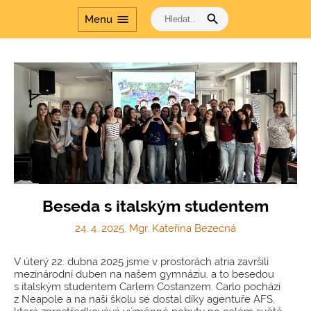
search
menu
Menu
Beseda s italským studentem
24. 4. 2025, Mgr. Kateřina Bezecná
V úterý 22. dubna 2025 jsme v prostorách atria završili
mezinárodní duben na našem gymnáziu, a to besedou
s italským studentem Carlem Costanzem. Carlo pochází
z Neapole a na naši školu se dostal díky agentuře AFS,