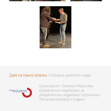
Zpět na hlavní stránku
|
Ochrana osobních údajů
Gymnázium, Ostrava-Hrabůvka,
příspěvková organizace, je
příspěvkovou organizací zřizovanou
Moravskoslezským krajem.