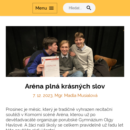
search
menu
Menu
Aréna plná krásných slov
7. 12. 2023, Mgr. Madla Musialová
Prosinec je měsíc, který je tradičně vyhrazen recitační
soutěži v Komorní scéně Aréna, kterou už po
devětadvacáté organizuje porubské Gymnázium Olgy
Havlové. A žáci naší školy se celkem pravidelně už řadu let