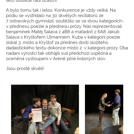
této soutěže rádi účastní.
A bylo tomu tak i letos. Konkurence je vždy velká. Na
pódiu se vystřídalo na 30 skvělých recitátorů ze
7 ostravských gymnázií, soutěžilo se ve dvou kategoriích-
v přednesu poezie a přednesu prózy. Nás reprezentovali
benjamínek Matěj Salava z 4B8 a matadoři z 6A8 Jakub
Salava s Kryštofem Ulmannem. Kuba v kategorii poezie
získal 3. místo a Kryštof za přednes dosti složitého
dadaistického textu dokonce místo 2. v kategorii prózy. Oba
nadaní výrostci tak obhájili svá předchozí úspěšná a
oceněná vystoupení v Aréně plné krásných slov.
Jsou prostě skvělí!