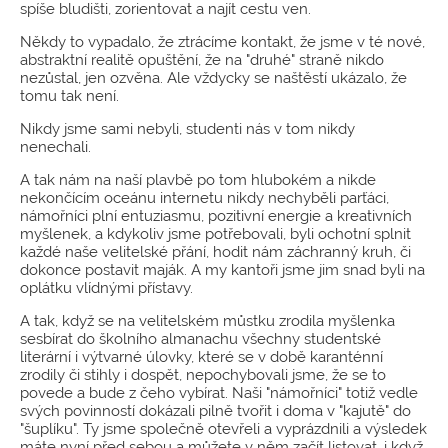
spíše bludišti, zorientovat a najít cestu ven.
Někdy to vypadalo, že ztrácíme kontakt, že jsme v té nové,
abstraktní realitě opuštění, že na "druhé" straně nikdo
nezůstal, jen ozvěna. Ale vždycky se naštěstí ukázalo, že
tomu tak není.
Nikdy jsme sami nebyli, studenti nás v tom nikdy
nenechali.
A tak nám na naší plavbě po tom hlubokém a nikde
nekončícím oceánu internetu nikdy nechyběli parťáci,
námořníci plní entuziasmu, pozitivní energie a kreativních
myšlenek, a kdykoliv jsme potřebovali, byli ochotní splnit
každé naše velitelské přání, hodit nám záchranný kruh, či
dokonce postavit maják. A my kantoři jsme jim snad byli na
oplátku vlídnými přístavy.
A tak, když se na velitelském můstku zrodila myšlenka
sesbírat do školního almanachu všechny studentské
literární i výtvarné úlovky, které se v době karanténní
zrodily či stihly i dospět, nepochybovali jsme, že se to
povede a bude z čeho vybírat. Naši "námořníci" totiž vedle
svých povinností dokázali pilně tvořit i doma v "kajutě" do
"šuplíku". Ty jsme společně otevřeli a vyprázdnili a výsledek
máte nyní před sebou a můžete v něm začít listovat, i když