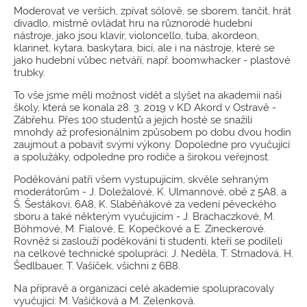
Moderovat ve verších, zpívat sólově, se sborem, tančit, hrát
divadlo, mistrně ovládat hru na různorodé hudební
nástroje, jako jsou klavír, violoncello, tuba, akordeon,
klarinet, kytara, baskytara, bicí, ale i na nástroje, které se
jako hudební vůbec netváří, např. boomwhacker - plastové
trubky.
To vše jsme měli možnost vidět a slyšet na akademii naší
školy, která se konala 28. 3. 2019 v KD Akord v Ostravě -
Zábřehu. Přes 100 studentů a jejich hosté se snažili
mnohdy až profesionálním způsobem po dobu dvou hodin
zaujmout a pobavit svými výkony. Dopoledne pro vyučující
a spolužáky, odpoledne pro rodiče a širokou veřejnost.
Poděkování patří všem vystupujícím, skvěle sehraným
moderátorům - J. Doležalové, K. Ulmannové, obě z 5A8, a
Š. Šestákovi, 6A8, K. Slaběňákové za vedení pěveckého
sboru a také některým vyučujícím - J. Brachaczkové, M.
Böhmové, M. Fialové, E. Kopečkové a E. Zineckerové.
Rovněž si zaslouží poděkování ti studenti, kteří se podíleli
na celkové technické spolupráci: J. Neděla, T. Strnadová, H.
Šedlbauer, T. Vašíček, všichni z 6B8.
Na přípravě a organizaci celé akademie spolupracovaly
vyučující: M. Vašíčková a M. Zelenková.