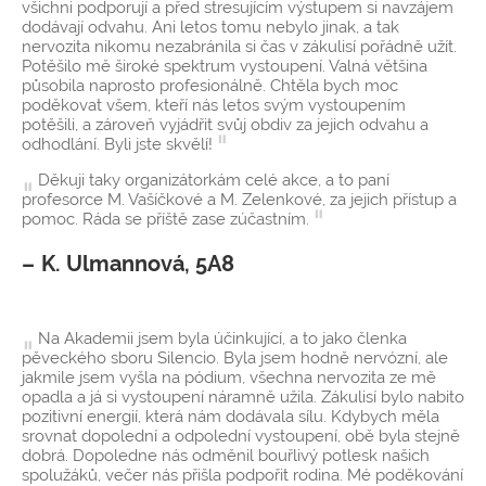
všichni podporují a před stresujícím výstupem si navzájem
dodávají odvahu. Ani letos tomu nebylo jinak, a tak
nervozita nikomu nezabránila si čas v zákulisí pořádně užít.
Potěšilo mě široké spektrum vystoupení. Valná většina
působila naprosto profesionálně. Chtěla bych moc
poděkovat všem, kteří nás letos svým vystoupením
potěšili, a zároveň vyjádřit svůj obdiv za jejich odvahu a
odhodlání. Byli jste skvělí!
Děkuji taky organizátorkám celé akce, a to paní
profesorce M. Vašíčkové a M. Zelenkové, za jejich přístup a
pomoc. Ráda se příště zase zúčastním.
K. Ulmannová, 5A8
Na Akademii jsem byla účinkující, a to jako členka
pěveckého sboru Silencio. Byla jsem hodně nervózní, ale
jakmile jsem vyšla na pódium, všechna nervozita ze mě
opadla a já si vystoupení náramně užila. Zákulisí bylo nabito
pozitivní energií, která nám dodávala sílu. Kdybych měla
srovnat dopolední a odpolední vystoupení, obě byla stejně
dobrá. Dopoledne nás odměnil bouřlivý potlesk našich
spolužáků, večer nás přišla podpořit rodina. Mé poděkování