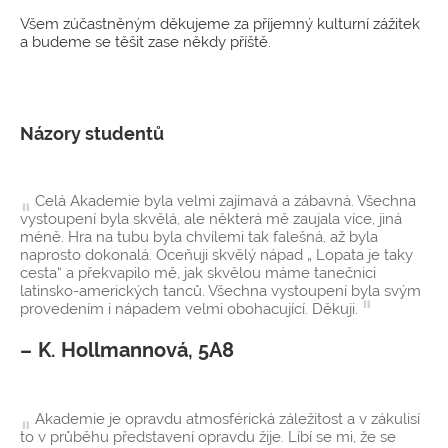
Všem zúčastněným děkujeme za příjemný kulturní zážitek
a budeme se těšit zase někdy příště.
Názory studentů
Celá Akademie byla velmi zajímavá a zábavná. Všechna
vystoupení byla skvělá, ale některá mě zaujala více, jiná
méně. Hra na tubu byla chvílemi tak falešná, až byla
naprosto dokonalá. Oceňuji skvělý nápad „ Lopata je taky
cesta“ a překvapilo mě, jak skvělou máme tanečnici
latinsko-amerických tanců. Všechna vystoupení byla svým
provedením i nápadem velmi obohacující. Děkuji.
K. Hollmannová, 5A8
Akademie je opravdu atmosférická záležitost a v zákulisí
to v průběhu představení opravdu žije. Líbí se mi, že se