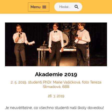
search
menu
Menu
Akademie 2019
2. 5. 2019, studenti PhDr. Marie Vašíčková, foto Tereza
Strnadová, 6B8
28. 3. 2019
Je neuvěřitelné, co všechno studenti naší školy dovedou!