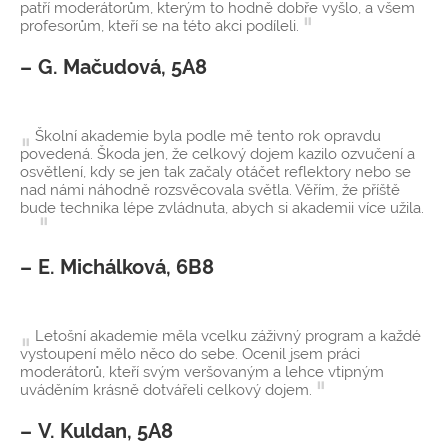
patří moderátorům, kterým to hodně dobře vyšlo, a všem
profesorům, kteří se na této akci podíleli.
G. Mačudová, 5A8
Školní akademie byla podle mě tento rok opravdu
povedená. Škoda jen, že celkový dojem kazilo ozvučení a
osvětlení, kdy se jen tak začaly otáčet reflektory nebo se
nad námi náhodně rozsvěcovala světla. Věřím, že příště
bude technika lépe zvládnuta, abych si akademii více užila.
E. Michálková, 6B8
Letošní akademie měla vcelku záživný program a každé
vystoupení mělo něco do sebe. Ocenil jsem práci
moderátorů, kteří svým veršovaným a lehce vtipným
uváděním krásně dotvářeli celkový dojem.
V. Kuldan, 5A8