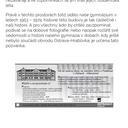
nezaváhají a ve vzpomínkách se jim vrátí jejich studentská
léta.
Právě v těchto prostorách totiž sídlilo naše gymnázium v
letech 1953 – 1974, historie této budovy je tak částečně i
naší historií. A pro všechny, kdo by chtěli zavzpomínat,
podívat se na dobové fotografie, nebo naopak rozšířit své
vědomosti o historii našeho gymnázia v dobách, kdy ještě
nebylo součástí obvodu Ostrava-Hrabůvka, je určena tato
pozvánka.