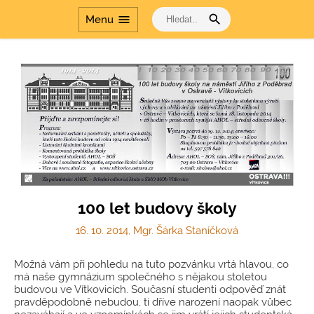
řeš
search
menu
Menu
Cesta dějinami a Cesta
dějinami - období
komunismu
100 let budovy školy
16. 10. 2014, Mgr. Šárka Staníčková
Možná vám při pohledu na tuto pozvánku vrtá hlavou, co
má naše gymnázium společného s nějakou stoletou
budovou ve Vítkovicích. Současní studenti odpověď znát
pravděpodobně nebudou, ti dříve narození naopak vůbec