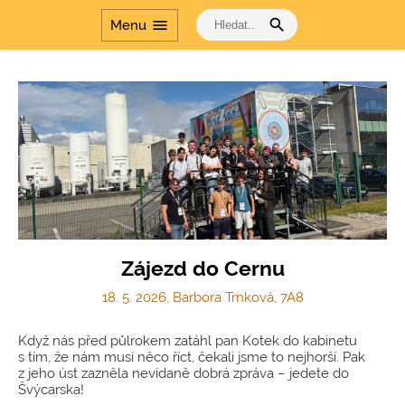
search
menu
Menu
Zájezd do Cernu
18. 5. 2026, Barbora Trnková, 7A8
Když nás před půlrokem zatáhl pan Kotek do kabinetu
s tím, že nám musí něco říct, čekali jsme to nejhorší. Pak
z jeho úst zazněla nevídaně dobrá zpráva – jedete do
Švýcarska!