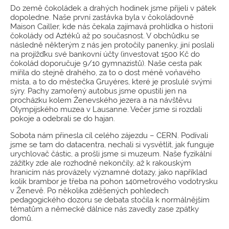
Do země čokoládek a drahých hodinek jsme přijeli v pátek
dopoledne. Naše první zastávka byla v čokoládovně
Maison Cailler, kde nás čekala zajímavá prohlídka o historii
čokolády od Aztéků až po současnost. V obchůdku se
následně některým z nás jen protočily panenky, jiní poslali
na projížďku své bankovní účty (investovat 1500 Kč do
čokolád doporučuje 9/10 gymnazistů). Naše cesta pak
mířila do stejně drahého, za to o dost méně voňavého
místa, a to do městečka Gruyéres, které je proslulé svými
sýry. Pachy zamořený autobus jsme opustili jen na
procházku kolem Ženevského jezera a na návštěvu
Olympijského muzea v Lausanne. Večer jsme si rozdali
pokoje a odebrali se do hajan.
Sobota nám přinesla cíl celého zájezdu – CERN. Podívali
jsme se tam do datacentra, nechali si vysvětlit, jak funguje
urychlovač částic, a prošli jsme si muzeum. Naše fyzikální
zážitky zde ale rozhodně nekončily, až k rakouským
hranicím nás provázely významné dotazy, jako například
kolik brambor je třeba na pohon 140metrového vodotrysku
v Ženevě. Po několika zděšených pohledech
pedagogického dozoru se debata stočila k normálnějším
tématům a německé dálnice nás zavedly zase zpátky
domů.