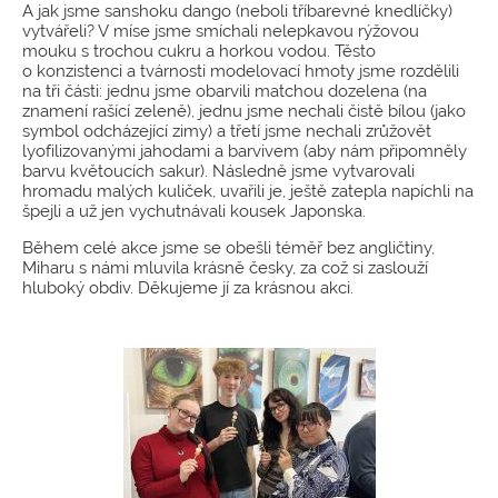
A jak jsme sanshoku dango (neboli tříbarevné knedlíčky)
vytvářeli? V míse jsme smíchali nelepkavou rýžovou
mouku s trochou cukru a horkou vodou. Těsto
o konzistenci a tvárnosti modelovací hmoty jsme rozdělili
na tři části: jednu jsme obarvili matchou dozelena (na
znamení rašící zeleně), jednu jsme nechali čistě bílou (jako
symbol odcházející zimy) a třetí jsme nechali zrůžovět
lyofilizovanými jahodami a barvivem (aby nám připomněly
barvu květoucích sakur). Následně jsme vytvarovali
hromadu malých kuliček, uvařili je, ještě zatepla napíchli na
špejli a už jen vychutnávali kousek Japonska.
Během celé akce jsme se obešli téměř bez angličtiny,
Miharu s námi mluvila krásně česky, za což si zaslouží
hluboký obdiv. Děkujeme jí za krásnou akci.