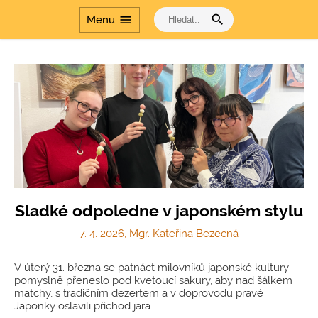
search
menu
Menu
Sladké odpoledne v japonském stylu
7. 4. 2026, Mgr. Kateřina Bezecná
V úterý 31. března se patnáct milovníků japonské kultury
pomyslně přeneslo pod kvetoucí sakury, aby nad šálkem
matchy, s tradičním dezertem a v doprovodu pravé
Japonky oslavili příchod jara.