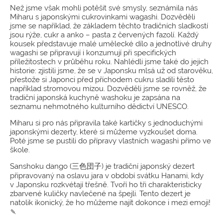
Než jsme však mohli potěšit své smysly, seznámila nás
Miharu s japonskými cukrovinkami wagashi. Dozvěděli
jsme se například, že základem těchto tradičních sladkostí
jsou rýže, cukr a anko – pasta z červených fazolí. Každý
kousek představuje malé umělecké dílo a jednotlivé druhy
wagashi se připravují i konzumují při specifických
příležitostech v průběhu roku. Nahlédli jsme také do jejich
historie: zjistili jsme, že se v Japonsku mlsá už od starověku,
přestože si Japonci před příchodem cukru sladili těsto
například stromovou mízou. Dozvěděli jsme se rovněž, že
tradiční japonská kuchyně washoku je zapsána na
seznamu nehmotného kulturního dědictví UNESCO.
Miharu si pro nás připravila také kartičky s jednoduchými
japonskými dezerty, které si můžeme vyzkoušet doma.
Poté jsme se pustili do přípravy vlastních wagashi přímo ve
škole.
Sanshoku dango (三色団子) je tradiční japonský dezert
připravovaný na oslavu jara v období svátku Hanami, kdy
v Japonsku rozkvétají třešně. Tvoří ho tři charakteristicky
zbarvené kuličky navlečené na špejli. Tento dezert je
natolik ikonický, že ho můžeme najít dokonce i mezi emoji!
🍡