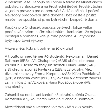
v Bělském lese! Zapojily se i primy a tercie na klimatických
pobytech v Budišově a na Prostřední Bečvě. Prostě všichni
za jeden provaz a pro dobrou věc! A stálo při nás i počasí.
Navzdory předpovědi jsme doběhali bez deště a průtrž
mračen se spustila, až jsme byli všichni bezpečně doma.
Kasička pro Ondrášek praskala ve švech, takže velké
poděkování všem našim studentům i kantorům, že nejsou
lhostejní a pomáhají, kde je toho potřeba. A úctyhodné
byly i sportovní výkony.
Výzva zněla: Kdo si troufne na 10 okruhů!
A trouflo si hned téměř 50 studentů. Rekordmani Daniel
Rattman (6B8) a Vít Chalupecký (6A8) uběhli dokonce
20 okruhů. Těsně za zády jim skončil Lukáš Karlík (6A8)
s 19 okruhy a Jonáš Pavliska z (2B8) s 18 okruhy. Mezi
dívkami kralovaly Emma Korponai (2A8), Klára Pechlátová
(5B8) a Isabella Voitle (2B8) s 15 okruhy a v těsném závěsu
za nimi Kristýna Vlčková a Hana Kováčová (obě 4A8)
s 14 okruhy.
Zahanbit se nedali ani kantoři. 18 okruhů uběhla Oxana
Korotchuk a 15 kol Martin Kotek a Michaela Böhmová.
Mezi třídami pak suverénně vyhrála 2A8 s 250 okruhy,