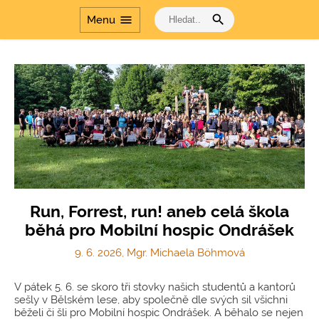
search
menu
Menu
Run, Forrest, run! aneb celá škola
běhá pro Mobilní hospic Ondrášek
9. 6. 2026, Mgr. Michaela Böhmová
V pátek 5. 6. se skoro tři stovky našich studentů a kantorů
sešly v Bělském lese, aby společně dle svých sil všichni
běželi či šli pro Mobilní hospic Ondrášek. A běhalo se nejen