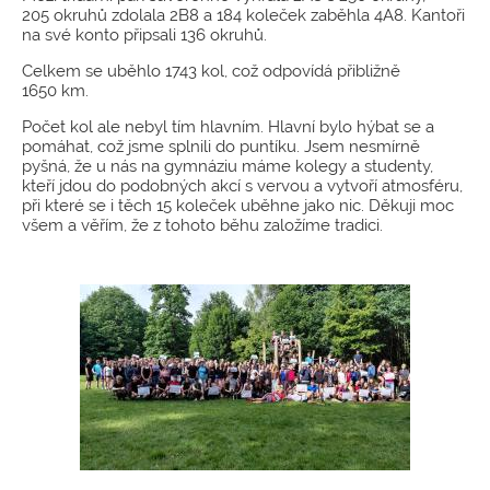
205 okruhů zdolala 2B8 a 184 koleček zaběhla 4A8. Kantoři
na své konto připsali 136 okruhů.
Celkem se uběhlo 1743 kol, což odpovídá přibližně
1650 km.
Počet kol ale nebyl tím hlavním. Hlavní bylo hýbat se a
pomáhat, což jsme splnili do puntíku. Jsem nesmírně
pyšná, že u nás na gymnáziu máme kolegy a studenty,
kteří jdou do podobných akcí s vervou a vytvoří atmosféru,
při které se i těch 15 koleček uběhne jako nic. Děkuji moc
všem a věřím, že z tohoto běhu založíme tradici.