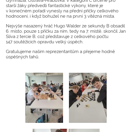
Gymnázia, Ostrava-Hrabůvka. V kategorii C určené pro
starší žáky předvedli fantastické výkony, které je
v konečném pořadí vynesly na přední příčky celkového
hodnocení, i když bohužel ne na první 3 vítězná místa.
Nejvýše nasazený hráč Hugo Walder ze sekundy B obsadil
6. místo, pouze 1 příčku za ním, tedy na 7. místě, skončil Jan
Slíva z tercie B, což představuje z celkového počtu
147 soutěžících opravdu velký úspěch.
Gratulujeme našim reprezentantům a přejeme hodně
úspěšných tahů.