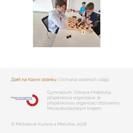
Zpět na hlavní stránku
|
Ochrana osobních údajů
Gymnázium, Ostrava-Hrabůvka,
příspěvková organizace, je
příspěvkovou organizací zřizovanou
Moravskoslezským krajem.
© Michalové Kučera a Matuška, 2026