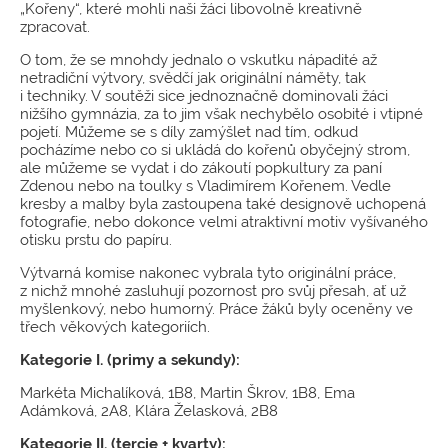
„Kořeny“, které mohli naši žáci libovolně kreativně
zpracovat.
O tom, že se mnohdy jednalo o vskutku nápadité až
netradiční výtvory, svědčí jak originální náměty, tak
i techniky. V soutěži sice jednoznačně dominovali žáci
nižšího gymnázia, za to jim však nechybělo osobité i vtipné
pojetí. Můžeme se s díly zamýšlet nad tím, odkud
pocházíme nebo co si ukládá do kořenů obyčejný strom,
ale můžeme se vydat i do zákoutí popkultury za paní
Zdenou nebo na toulky s Vladimírem Kořenem. Vedle
kresby a malby byla zastoupena také designově uchopená
fotografie, nebo dokonce velmi atraktivní motiv vyšívaného
otisku prstu do papíru.
Výtvarná komise nakonec vybrala tyto originální práce,
z nichž mnohé zasluhují pozornost pro svůj přesah, ať už
myšlenkový, nebo humorný. Práce žáků byly oceněny ve
třech věkových kategoriích.
Kategorie I. (primy a sekundy):
Markéta Michalíková, 1B8, Martin Škrov, 1B8, Ema
Adámková, 2A8, Klára Želasková, 2B8
Kategorie II. (tercie + kvarty):